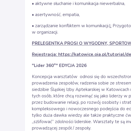
• aktywne słuchanie i komunikacja niewerbalna,
• asertywność, empatia,
• zarządzanie konfliktem w komunikacji.
l:
Przygotow
w organizacji.
PRELEGENTKA PROSI O WYGODNY, SPORTOW
Rejestracja:
https://katowice.oia.pl/tutorial/d
"Lider 360°" EDYCJA 2026
Koncepcja warsztatów odnosi się do wszechstron
prowadzenia zespołów, radzenia sobie ze stresem
siedzibie Śląskiej Izby Aptekarskiej w Katowicach 
tych osób, które chcą rozwinąć się jako liderzy 
przez budowanie relacji, po rozwój osobisty i str
kompleksowego i nowoczesnego podejścia do eduk
tylko duża dawka wiedzy ale także praktyczne ćwi
„szlifować” zdolności liderskie. Warsztaty te są
prowadzącej zespół / zespoły.