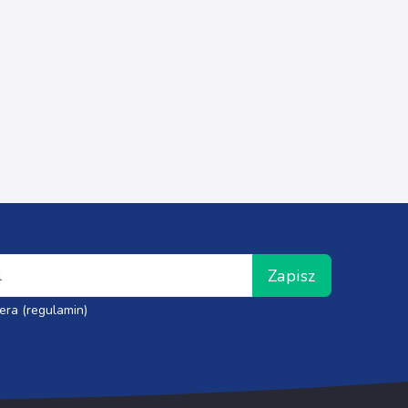
Zapisz
era (regulamin)