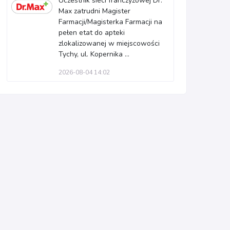
Uczestnik sieci franczyzowej Dr.
Max zatrudni Magister
Farmacji/Magisterka Farmacji na
pełen etat do apteki
zlokalizowanej w miejscowości
Tychy, ul. Kopernika ...
2026-08-04 14:02