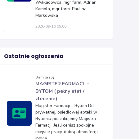
Wykładowca: mgr farm. Adrian
Kamola, mgr farm. Paulina
Markowska
2026-09-10 09:00
Ostatnie ogłoszenia
Dam pracę
MAGISTER FARMACJI -
BYTOM ( pełny etat /
zlecenie)
Magister Farmacji – Bytom Do
prywatnej, osiedlowej apteki w
Bytomiu poszukujemy Magistra
Farmacji. Jeśli cenisz spokojne
miejsce pracy, dobrą atmosferę i
indyw...