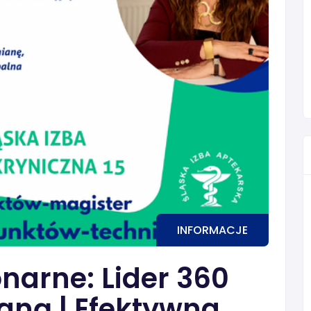
INFORMACJE
narne: Lider 360
aną | Efektywna