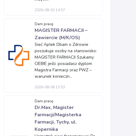
2026-08-03 14:57
Dam pracę
MAGISTER FARMACJI –
Zawiercie (M/K/OS)
Sieć Aptek Dbam o Zdrowie
poszukuje osoby na stanowisko:
MAGISTER FARMACJI Szukamy
CIEBIE jeśli: posiadasz dyplom
Magistra Farmacji oraz PWZ –
warunek konieczn...
2026-08-06 13:53
Dam pracę
Dr.Max, Magister
Farmacji/Magisterka
Farmacji, Tychy, ul.
Kopernika