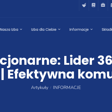
Nasza Izba
Izba dla Ciebie
Informacje
Składk
cjonarne: Lider 3
| Efektywna kom
Artykuły
INFORMACJE