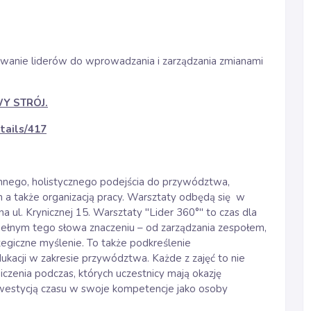
anie liderów do wprowadzania i zarządzania zmianami
Y STRÓJ.
etails/417
nego, holistycznego podejścia do przywództwa,
 a także organizacją pracy. Warsztaty odbędą się w
na ul. Krynicznej 15. Warsztaty "Lider 360°" to czas dla
w pełnym tego słowa znaczeniu – od zarządzania zespołem,
ategiczne myślenie. To także podkreślenie
acji w zakresie przywództwa. Każde z zajęć to nie
czenia podczas, których uczestnicy mają okazję
 inwestycją czasu w swoje kompetencje jako osoby