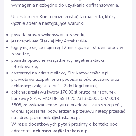
wymagania niezbędne do uzyskania dofinansowania.
U
czestnikiem Kursu może zostać farmaceuta, który
łącznie spełnia następujące warunki:
posiada prawo wykonywania zawodu,
jest członkiem Śląskiej Izby Aptekarskiej,
legitymuje się co najmniej 12-miesięcznym stażem pracy w
zawodzie,
posiada opłacone wszystkie wymagalne składki
członkowskie,
dostarczył na adres mailowy SIA: katowice@oia.pl
prawidłowo uzupełnione i podpisane oświadczenie oraz
deklarację (załączniki nr 1 i 2 do Regulaminu),
dokonał przelewu kwoty 170,00 zł brutto na rachunek
bankowy SIA w PKO BP: 59 1020 2313 0000 3002 0019
3508, ze wskazaniem w tytule przelewu „kurs szczepień”,
w dniu zgłoszenia; potwierdzenie przelewu należy przesłać
na adres: jach.monika@slaskaoia.pl.
W razie dodatkowych pytań prosimy o kontakt pod
adresem:
jach.monika@slaskaoia.pl.