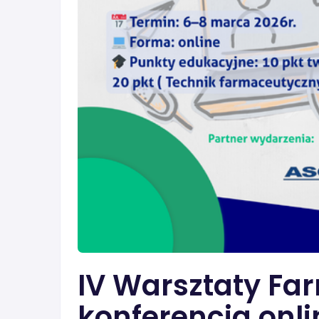
IV Warsztaty Far
konferencja onli