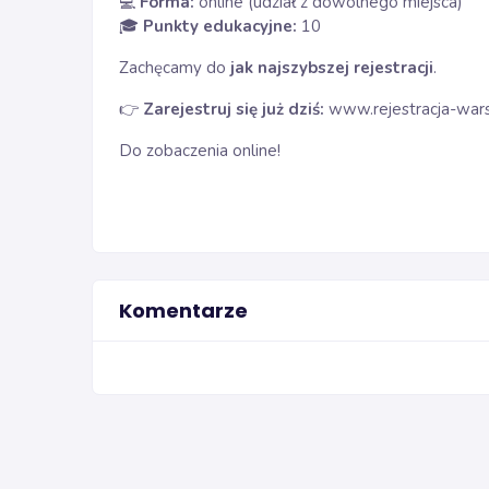
💻
Forma:
online (udział z dowolnego miejsca)
🎓
Punkty edukacyjne:
10
Zachęcamy do
jak najszybszej rejestracji
.
👉
Zarejestruj się już dziś:
www.rejestracja-wars
Do zobaczenia online!
Komentarze