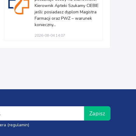
Kierownik Apteki Szukamy CIEBIE
jeśli: posiadasz dyplom Magistra
Farmacji oraz PWZ – warunek
konieczny...
2026-08-04 14:07
Zapisz
era (regulamin)