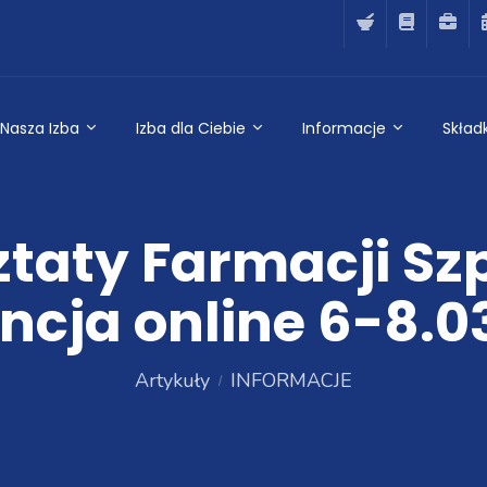
Nasza Izba
Izba dla Ciebie
Informacje
Składk
taty Farmacji Szp
ncja online 6-8.03
Artykuły
INFORMACJE