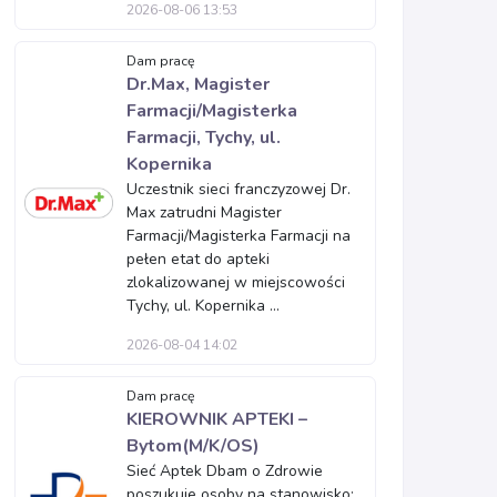
2026-08-06 13:53
Dam pracę
Dr.Max, Magister
Farmacji/Magisterka
Farmacji, Tychy, ul.
Kopernika
Uczestnik sieci franczyzowej Dr.
Max zatrudni Magister
Farmacji/Magisterka Farmacji na
pełen etat do apteki
zlokalizowanej w miejscowości
Tychy, ul. Kopernika ...
2026-08-04 14:02
Dam pracę
KIEROWNIK APTEKI –
Bytom(M/K/OS)
Sieć Aptek Dbam o Zdrowie
poszukuje osoby na stanowisko: