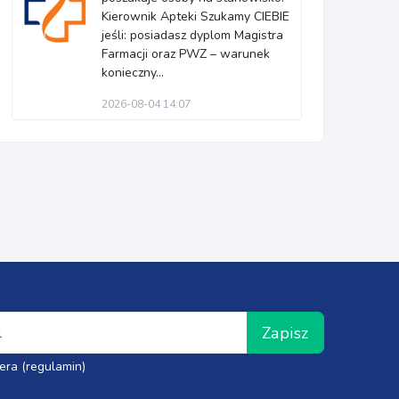
Kierownik Apteki Szukamy CIEBIE
jeśli: posiadasz dyplom Magistra
Farmacji oraz PWZ – warunek
konieczny...
2026-08-04 14:07
Zapisz
era (regulamin)