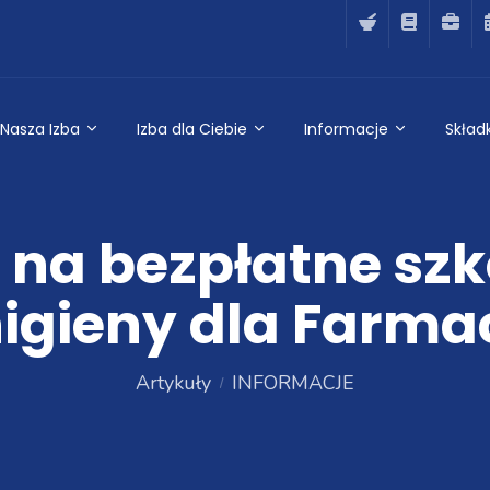
Nasza Izba
Izba dla Ciebie
Informacje
Składk
na bezpłatne szko
igieny dla Farm
Artykuły
INFORMACJE