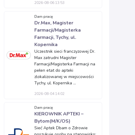
2026-08-06 13:53
Dam pracę
Dr.Max, Magister
Farmacji/Magisterka
Farmacji, Tychy, ul.
Kopernika
Uczestnik sieci franczyzowej Dr.
Max zatrudni Magister
Farmacji/Magisterka Farmacji na
pełen etat do apteki
zlokalizowanej w miejscowości
Tychy, ul. Kopernika ...
2026-08-04 14:02
Dam pracę
KIEROWNIK APTEKI –
Bytom(M/K/OS)
Sieć Aptek Dbam o Zdrowie
poszukuje osoby na stanowisko: