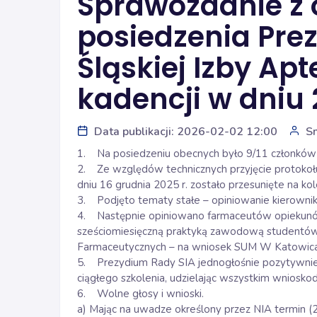
Sprawozdanie z 
posiedzenia Pre
Śląskiej Izby Apt
kadencji w dniu 
Data publikacji: 2026-02-02 12:00
S
1. Na posiedzeniu obecnych było 9/11 członków
2. Ze względów technicznych przyjęcie protokołu
dniu 16 grudnia 2025 r. zostało przesunięte na ko
3. Podjęto tematy stałe – opiniowanie kierowni
4. Następnie opiniowano farmaceutów opiekunó
sześciomiesięczną praktyką zawodową studentów 
Farmaceutycznych – na wniosek SUM W Katowic
5. Prezydium Rady SIA jednogłośnie pozytywnie 
ciągłego szkolenia, udzielając wszystkim wniosk
6. Wolne głosy i wnioski.
a) Mając na uwadze określony przez NIA termin (