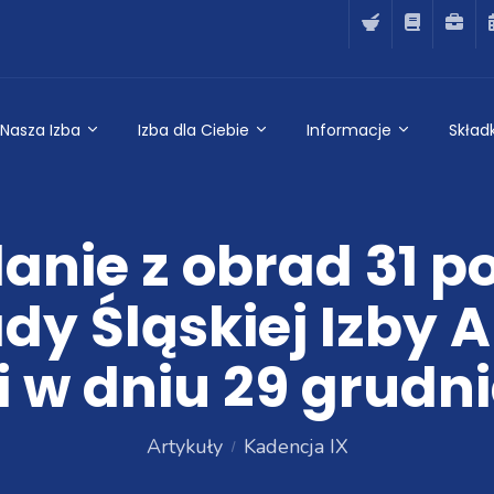
Nasza Izba
Izba dla Ciebie
Informacje
Składk
nie z obrad 31 p
y Śląskiej Izby A
 w dniu 29 grudni
Artykuły
Kadencja IX