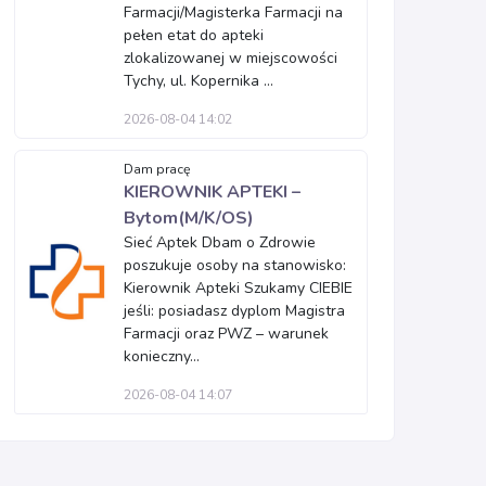
Farmacji/Magisterka Farmacji na
pełen etat do apteki
zlokalizowanej w miejscowości
Tychy, ul. Kopernika ...
2026-08-04 14:02
Dam pracę
KIEROWNIK APTEKI –
Bytom(M/K/OS)
Sieć Aptek Dbam o Zdrowie
poszukuje osoby na stanowisko:
Kierownik Apteki Szukamy CIEBIE
jeśli: posiadasz dyplom Magistra
Farmacji oraz PWZ – warunek
konieczny...
2026-08-04 14:07