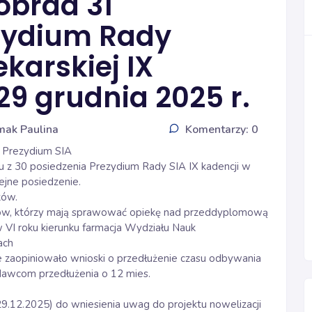
obrad 31
zydium Rady
ekarskiej IX
29 grudnia 2025 r.
mak Paulina
Komentarzy: 0
 Prezydium SIA
 z 30 posiedzenia Prezydium Rady SIA IX kadencji w
lejne posiedzenie.
ków.
w, którzy mają sprawować opiekę nad przeddyplomową
VI roku kierunku farmacja Wydziału Nauk
ach
zaopiniowało wnioski o przedłużenie czasu odbywania
odawcom przedłużenia o 12 mies.
29.12.2025) do wniesienia uwag do projektu nowelizacji