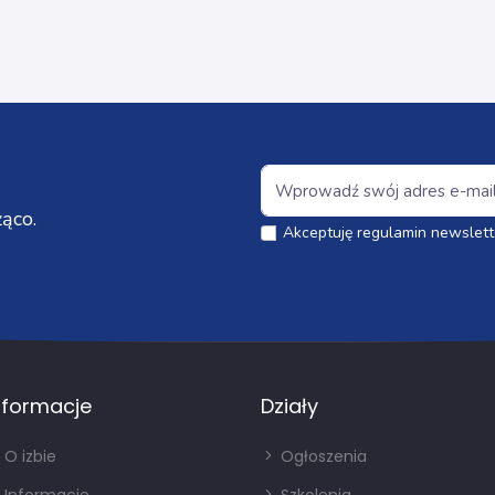
ąco.
Akceptuję regulamin newslett
nformacje
Działy
O izbie
Ogłoszenia