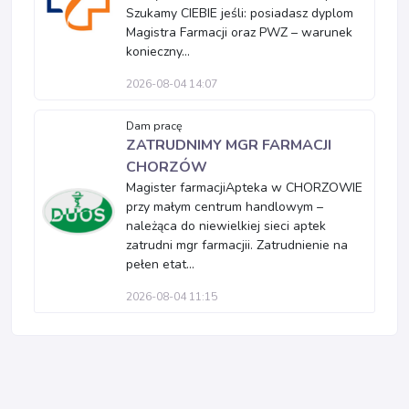
Szukamy CIEBIE jeśli: posiadasz dyplom
Magistra Farmacji oraz PWZ – warunek
konieczny...
2026-08-04 14:07
Dam pracę
ZATRUDNIMY MGR FARMACJI
CHORZÓW
Magister farmacjiApteka w CHORZOWIE
przy małym centrum handlowym –
należąca do niewielkiej sieci aptek
zatrudni mgr farmacjii. Zatrudnienie na
pełen etat...
2026-08-04 11:15