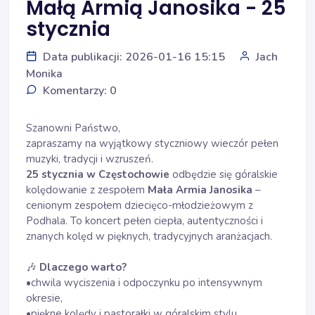
Małą Armią Janosika - 25
stycznia
Data publikacji: 2026-01-16 15:15
Jach
Monika
Komentarzy: 0
Szanowni Państwo,
zapraszamy na wyjątkowy styczniowy wieczór pełen
muzyki, tradycji i wzruszeń.
25 stycznia w Częstochowie
odbędzie się góralskie
kolędowanie z zespołem
Mała Armia Janosika
–
cenionym zespołem dziecięco-młodzieżowym z
Podhala. To koncert pełen ciepła, autentyczności i
znanych kolęd w pięknych, tradycyjnych aranżacjach.
🎶
Dlaczego warto?
•chwila wyciszenia i odpoczynku po intensywnym
okresie,
•piękne kolędy i pastorałki w góralskim stylu,