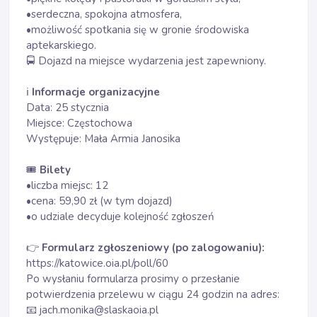
•serdeczna, spokojna atmosfera,
•możliwość spotkania się w gronie środowiska
aptekarskiego.
🚍 Dojazd na miejsce wydarzenia jest zapewniony.
ℹ️
Informacje organizacyjne
Data: 25 stycznia
Miejsce: Częstochowa
Występuje: Mała Armia Janosika
🎟
Bilety
•liczba miejsc: 12
•cena: 59,90 zł (w tym dojazd)
•o udziale decyduje kolejność zgłoszeń
👉
Formularz zgłoszeniowy (po zalogowaniu):
https://katowice.oia.pl/poll/60
Po wysłaniu formularza prosimy o przesłanie
potwierdzenia przelewu w ciągu 24 godzin na adres:
📧 jach.monika@slaskaoia.pl