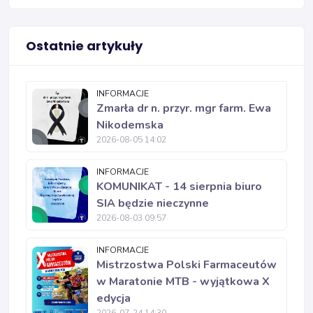
Ostatnie artykuły
INFORMACJE
Zmarła dr n. przyr. mgr farm. Ewa
Nikodemska
2026-08-05 14:02
INFORMACJE
KOMUNIKAT - 14 sierpnia biuro
SIA będzie nieczynne
2026-08-03 09:57
INFORMACJE
Mistrzostwa Polski Farmaceutów
w Maratonie MTB - wyjątkowa X
edycja
2026-07-24 14:30