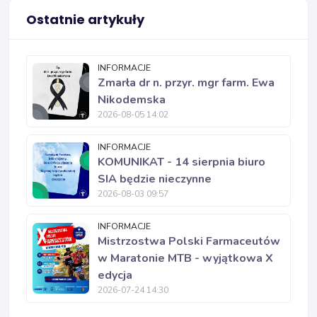
Ostatnie artykuły
INFORMACJE
Zmarła dr n. przyr. mgr farm. Ewa
Nikodemska
2026-08-05 14:02
INFORMACJE
KOMUNIKAT - 14 sierpnia biuro
SIA będzie nieczynne
2026-08-03 09:57
INFORMACJE
Mistrzostwa Polski Farmaceutów
w Maratonie MTB - wyjątkowa X
edycja
2026-07-24 14:30