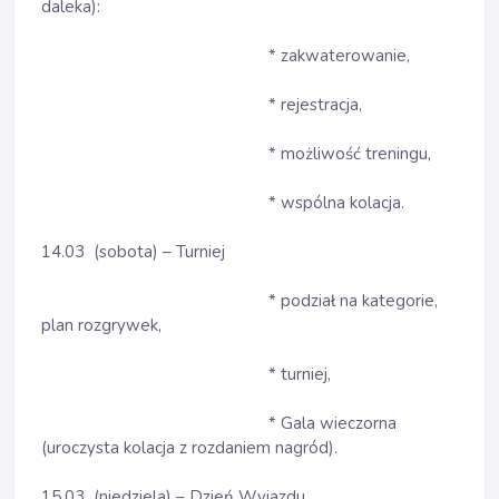
daleka):
* zakwaterowanie,
* rejestracja,
* możliwość treningu,
* wspólna kolacja.
14.03 (sobota) – Turniej
* podział na kategorie,
plan rozgrywek,
* turniej,
* Gala wieczorna
(uroczysta kolacja z rozdaniem nagród).
15.03 (niedziela) – Dzień Wyjazdu