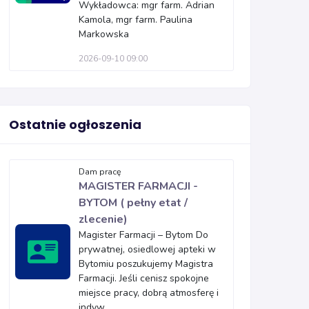
Wykładowca: mgr farm. Adrian
Kamola, mgr farm. Paulina
Markowska
2026-09-10 09:00
Ostatnie ogłoszenia
Dam pracę
MAGISTER FARMACJI -
BYTOM ( pełny etat /
zlecenie)
Magister Farmacji – Bytom Do
prywatnej, osiedlowej apteki w
Bytomiu poszukujemy Magistra
Farmacji. Jeśli cenisz spokojne
miejsce pracy, dobrą atmosferę i
indyw...