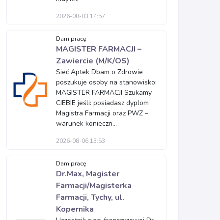
2026-08-03 14:57
Dam pracę
MAGISTER FARMACJI –
Zawiercie (M/K/OS)
Sieć Aptek Dbam o Zdrowie
poszukuje osoby na stanowisko:
MAGISTER FARMACJI Szukamy
CIEBIE jeśli: posiadasz dyplom
Magistra Farmacji oraz PWZ –
warunek konieczn...
2026-08-06 13:53
Dam pracę
Dr.Max, Magister
Farmacji/Magisterka
Farmacji, Tychy, ul.
Kopernika