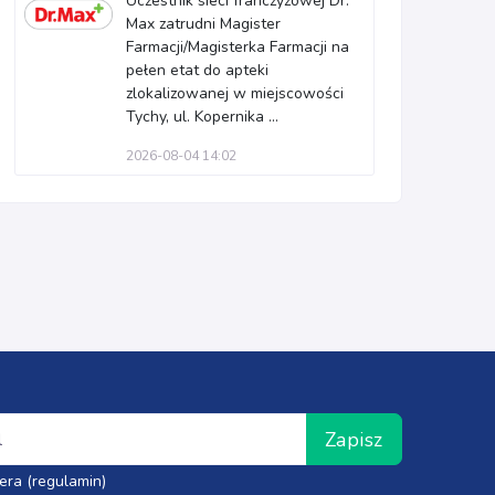
Uczestnik sieci franczyzowej Dr.
Max zatrudni Magister
Farmacji/Magisterka Farmacji na
pełen etat do apteki
zlokalizowanej w miejscowości
Tychy, ul. Kopernika ...
2026-08-04 14:02
Zapisz
era (regulamin)