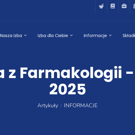
Nasza Izba
Izba dla Ciebie
Informacje
Składk
a z Farmakologii -
2025
Artykuły
INFORMACJE