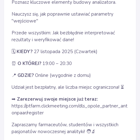
Poznasz kluczowe elementy budowy analizatora.
Nauczysz się, jak poprawnie ustawiać parametry
"wejściowe"
Przede wszystkim: Jak bezbłędnie interpretować
rezultaty i weryfikować dane!
KIEDY?
27 listopada 2025 (Czwartek)
🗓
⏰
O KTÓREJ?
19:00 – 20:30
GDZIE?
Online (wygodnie z domu)
📍
Udział jest bezpłatny, ale liczba miejsc ograniczona! ⏳
Zarezerwuj swoje miejsce już teraz:
➡
https://ptfarm.clickmeeting.com/dls_opole_partner_ant
onpaar/register
Zapraszamy farmaceutów, studentów i wszystkich
pasjonatów nowoczesnej analityki! 🧑‍
🔬