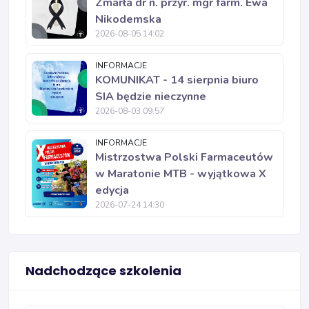
Zmarła dr n. przyr. mgr farm. Ewa
Nikodemska
2026-08-05 14:02
INFORMACJE
KOMUNIKAT - 14 sierpnia biuro
SIA będzie nieczynne
2026-08-03 09:57
INFORMACJE
Mistrzostwa Polski Farmaceutów
w Maratonie MTB - wyjątkowa X
edycja
2026-07-24 14:30
Nadchodzące szkolenia