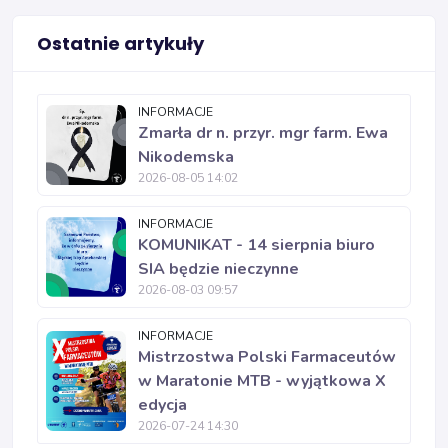
Ostatnie artykuły
INFORMACJE
Zmarła dr n. przyr. mgr farm. Ewa
Nikodemska
2026-08-05 14:02
INFORMACJE
KOMUNIKAT - 14 sierpnia biuro
SIA będzie nieczynne
2026-08-03 09:57
INFORMACJE
Mistrzostwa Polski Farmaceutów
w Maratonie MTB - wyjątkowa X
edycja
2026-07-24 14:30