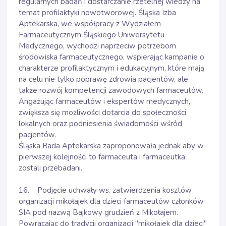
regularnych badań i dostarczanie rzetelnej wiedzy na
temat profilaktyki nowotworowej. Śląska Izba
Aptekarska, we współpracy z Wydziałem
Farmaceutycznym Śląskiego Uniwersytetu
Medycznego, wychodzi naprzeciw potrzebom
środowiska farmaceutycznego, wspierając kampanie o
charakterze profilaktycznym i edukacyjnym, które mają
na celu nie tylko poprawę zdrowia pacjentów, ale
także rozwój kompetencji zawodowych farmaceutów.
Angażując farmaceutów i ekspertów medycznych,
zwiększa się możliwości dotarcia do społeczności
lokalnych oraz podniesienia świadomości wśród
pacjentów.
Śląska Rada Aptekarska zaproponowała jednak aby w
pierwszej kolejności to farmaceuta i farmaceutka
zostali przebadani.
16. Podjęcie uchwały ws. zatwierdzenia kosztów
organizacji mikołajek dla dzieci farmaceutów członków
SIA pod nazwą Bajkowy grudzień z Mikołajem.
Powracając do tradycji organizacji "mikołajek dla dzieci"