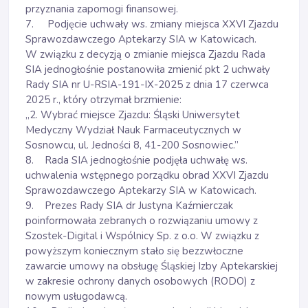
przyznania zapomogi finansowej.
7. Podjęcie uchwały ws. zmiany miejsca XXVI Zjazdu
Sprawozdawczego Aptekarzy SIA w Katowicach.
W związku z decyzją o zmianie miejsca Zjazdu Rada
SIA jednogłośnie postanowiła zmienić pkt 2 uchwały
Rady SIA nr U-RSIA-191-IX-2025 z dnia 17 czerwca
2025 r., który otrzymał brzmienie:
„2. Wybrać miejsce Zjazdu: Śląski Uniwersytet
Medyczny Wydział Nauk Farmaceutycznych w
Sosnowcu, ul. Jedności 8, 41-200 Sosnowiec.”
8. Rada SIA jednogłośnie podjęła uchwałę ws.
uchwalenia wstępnego porządku obrad XXVI Zjazdu
Sprawozdawczego Aptekarzy SIA w Katowicach.
9. Prezes Rady SIA dr Justyna Kaźmierczak
poinformowała zebranych o rozwiązaniu umowy z
Szostek-Digital i Wspólnicy Sp. z o.o. W związku z
powyższym koniecznym stało się bezzwłoczne
zawarcie umowy na obsługę Śląskiej Izby Aptekarskiej
w zakresie ochrony danych osobowych (RODO) z
nowym usługodawcą.