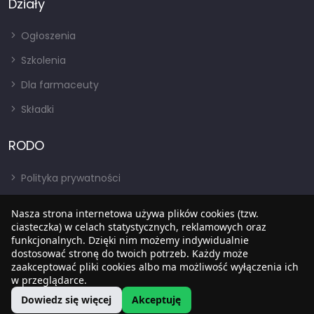
Działy
Ogłoszenia
Szkolenia
Dla farmaceuty
Składki
RODO
Polityka prywatności
Regulamin
Nasza strona internetowa używa plików cookies (tzw.
RODO
ciasteczka) w celach statystycznych, reklamowych oraz
funkcjonalnych. Dzięki nim możemy indywidualnie
BIP
dostosować stronę do twoich potrzeb. Każdy może
zaakceptować pliki cookies albo ma możliwość wyłączenia ich
w przeglądarce.
Dowiedz się więcej
Akceptuję
Copyright © 2022
SIA
. Wszystkie prawa zastrzezone.