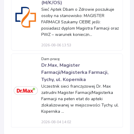
(M/K/OS)
Sieć Aptek Dbam o Zdrowie poszukuje
osoby na stanowisko: MAGISTER
FARMACJI Szukamy CIEBIE jeśli:
posiadasz dyplom Magistra Farmacji oraz
PWZ – warunek konieczn...
2026-08-06 13:53
Dam pracę
Dr.Max, Magister
Farmacji/Magisterka Farmacji,
Tychy, ul. Kopernika
Uczestnik sieci franczyzowej Dr. Max
zatrudni Magister Farmacji/Magisterka
Farmacji na pełen etat do apteki
zlokalizowanej w miejscowości Tychy, ul.
Kopernika ...
2026-08-04 14:02