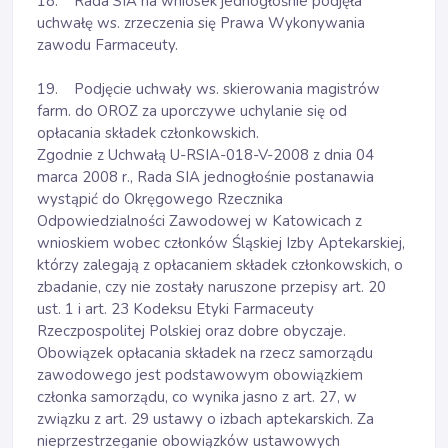
18. Rada SIA na wniosek jednogłośnie podjęła
uchwałę ws. zrzeczenia się Prawa Wykonywania
zawodu Farmaceuty.
19. Podjęcie uchwały ws. skierowania magistrów
farm. do OROZ za uporczywe uchylanie się od
opłacania składek członkowskich.
Zgodnie z Uchwałą U-RSIA-018-V-2008 z dnia 04
marca 2008 r., Rada SIA jednogłośnie postanawia
wystąpić do Okręgowego Rzecznika
Odpowiedzialności Zawodowej w Katowicach z
wnioskiem wobec członków Śląskiej Izby Aptekarskiej,
którzy zalegają z opłacaniem składek członkowskich, o
zbadanie, czy nie zostały naruszone przepisy art. 20
ust. 1 i art. 23 Kodeksu Etyki Farmaceuty
Rzeczpospolitej Polskiej oraz dobre obyczaje.
Obowiązek opłacania składek na rzecz samorządu
zawodowego jest podstawowym obowiązkiem
członka samorządu, co wynika jasno z art. 27, w
związku z art. 29 ustawy o izbach aptekarskich. Za
nieprzestrzeganie obowiązków ustawowych