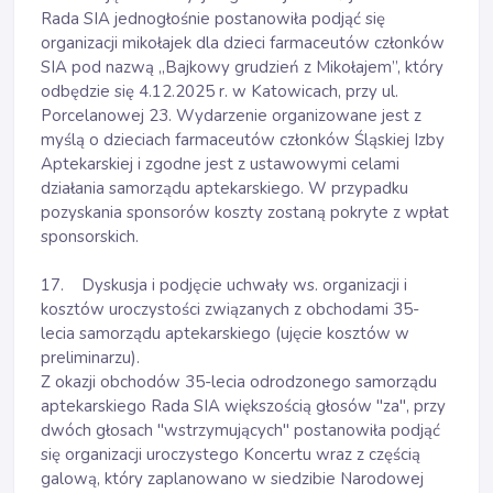
Rada SIA jednogłośnie postanowiła podjąć się
organizacji mikołajek dla dzieci farmaceutów członków
SIA pod nazwą „Bajkowy grudzień z Mikołajem”, który
odbędzie się 4.12.2025 r. w Katowicach, przy ul.
Porcelanowej 23. Wydarzenie organizowane jest z
myślą o dzieciach farmaceutów członków Śląskiej Izby
Aptekarskiej i zgodne jest z ustawowymi celami
działania samorządu aptekarskiego. W przypadku
pozyskania sponsorów koszty zostaną pokryte z wpłat
sponsorskich.
17. Dyskusja i podjęcie uchwały ws. organizacji i
kosztów uroczystości związanych z obchodami 35-
lecia samorządu aptekarskiego (ujęcie kosztów w
preliminarzu).
Z okazji obchodów 35-lecia odrodzonego samorządu
aptekarskiego Rada SIA większością głosów "za", przy
dwóch głosach "wstrzymujących" postanowiła podjąć
się organizacji uroczystego Koncertu wraz z częścią
galową, który zaplanowano w siedzibie Narodowej