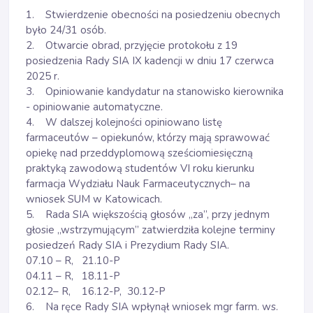
1. Stwierdzenie obecności na posiedzeniu obecnych
było 24/31 osób.
2. Otwarcie obrad, przyjęcie protokołu z 19
posiedzenia Rady SIA IX kadencji w dniu 17 czerwca
2025 r.
3. Opiniowanie kandydatur na stanowisko kierownika
- opiniowanie automatyczne.
4. W dalszej kolejności opiniowano listę
farmaceutów – opiekunów, którzy mają sprawować
opiekę nad przeddyplomową sześciomiesięczną
praktyką zawodową studentów VI roku kierunku
farmacja Wydziału Nauk Farmaceutycznych– na
wniosek SUM w Katowicach.
5. Rada SIA większością głosów „za”, przy jednym
głosie „wstrzymującym” zatwierdziła kolejne terminy
posiedzeń Rady SIA i Prezydium Rady SIA.
07.10 – R, 21.10-P
04.11 – R, 18.11-P
02.12– R, 16.12-P, 30.12-P
6. Na ręce Rady SIA wpłynął wniosek mgr farm. ws.