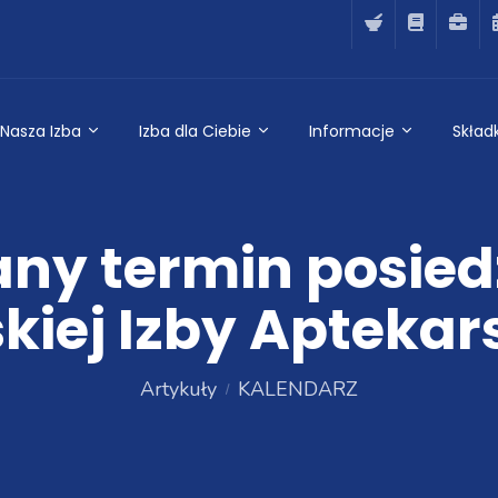
Nasza Izba
Izba dla Ciebie
Informacje
Składk
ny termin posied
kiej Izby Aptekar
Artykuły
KALENDARZ