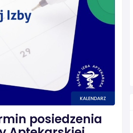
KALENDARZ
rmin posiedzenia
by Aptekarskiej