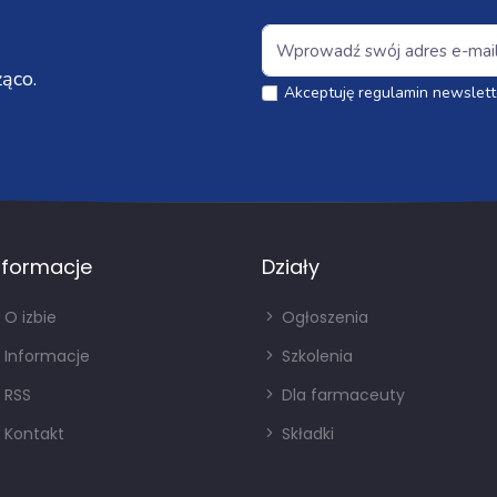
ąco.
Akceptuję regulamin newslett
nformacje
Działy
O izbie
Ogłoszenia
Informacje
Szkolenia
RSS
Dla farmaceuty
Kontakt
Składki