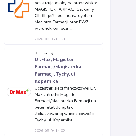
poszukuje osoby na stanowisko:
MAGISTER FARMACJI Szukamy
CIEBIE jeśli: posiadasz dyplom
Magistra Farmacji oraz PWZ –
warunek konieczn...
2026-08-06 13:53
Dam pracę
Dr.Max, Magister
Farmacji/Magisterka
Farmacji, Tychy, ul.
Kopernika
Uczestnik sieci franczyzowej Dr.
Max zatrudni Magister
Farmacji/Magisterka Farmacji na
pełen etat do apteki
zlokalizowanej w miejscowości
Tychy, ul. Kopernika ...
2026-08-04 14:02