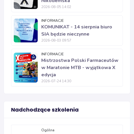
Nikodemska
2026-08-05 14:02
INFORMACJE
KOMUNIKAT - 14 sierpnia biuro
SIA będzie nieczynne
2026-08-03 09:57
INFORMACJE
Mistrzostwa Polski Farmaceutów
w Maratonie MTB - wyjątkowa X
edycja
2026-07-24 14:30
Nadchodzące szkolenia
Ogólna