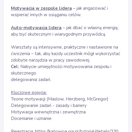
Motywacja w zespole lidera
– jak angażować i
wspierać innych w osiąganiu celów.
Auto-motywacja lidera
– jak dbać o własną energię,
aby być skutecznym i wiarygodnym przywódcą.
Warsztaty są intensywne, praktyczne i nastawione na
ćwiczenia – tak, aby każdy uczestnik mógł wykorzystać
zdobyte narzędzia w pracy zawodowej.
Cel:
Nabycie umiejętności motywowania zespołu i
skutecznego
delegowania zadań.
Kluczowe pojęcia:
Teorie motywacji (Maslow, Herzberg, McGregor)
Delegowanie zadań - zasady i bariery
Motywacja wewnętrzna i zewnętrzna
Docenianie i uznanie
Rejestracja:
https://katowice.oia.pl/tutorial/details/330