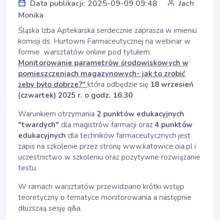
Data publikacji: 2025-09-09 09:48
Jach
Monika
Śląska Izba Aptekarska serdecznie zaprasza w imieniu
komisji ds. Hurtowni Farmaceutycznej na webinar w
formie warsztatów online pod tytułem:
Monitorowanie parametrów środowiskowych w
pomieszczeniach magazynowych- jak to zrobić
żeby było dobrze?"
która odbędzie się
18 wrzesień
(czwartek) 2025 r. o godz. 16.30
Warunkiem otrzymania
2 punktów edukacyjnych
"twardych"
dla magistrów farmacji oraz
4 punktów
edukacyjnych
dla techników farmaceutycznych jest
zapis na szkolenie przez stronę
www.katowice.oia.pl
i
uczestnictwo w szkoleniu oraz pozytywne rozwiązanie
testu.
W ramach warsztatów przewidziano krótki wstęp
teoretyczny o tematyce monitorowania a następnie
dłuższaą sesję q&a.