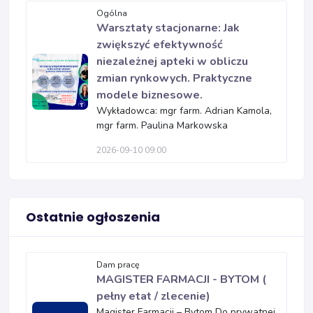
Ogólna
Warsztaty stacjonarne: Jak
zwiększyć efektywność
niezależnej apteki w obliczu
zmian rynkowych. Praktyczne
modele biznesowe.
Wykładowca: mgr farm. Adrian Kamola,
mgr farm. Paulina Markowska
2026-09-10 09:00
Ostatnie ogłoszenia
Dam pracę
MAGISTER FARMACJI - BYTOM (
pełny etat / zlecenie)
Magister Farmacji – Bytom Do prywatnej,