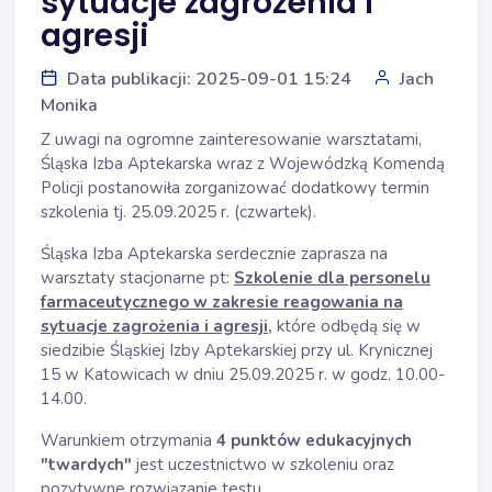
sytuacje zagrożenia i
agresji
Data publikacji: 2025-09-01 15:24
Jach
Monika
Z uwagi na ogromne zainteresowanie warsztatami,
Śląska Izba Aptekarska wraz z Wojewódzką Komendą
Policji postanowiła zorganizować dodatkowy termin
szkolenia tj. 25.09.2025 r. (czwartek).
Śląska Izba Aptekarska serdecznie zaprasza na
warsztaty stacjonarne pt:
Szkolenie dla personelu
farmaceutycznego w zakresie reagowania na
sytuacje zagrożenia i agresji,
które odbędą się w
siedzibie Śląskiej Izby Aptekarskiej przy ul. Krynicznej
15 w Katowicach w dniu 25.09.2025 r. w godz. 10.00-
14.00.
Warunkiem otrzymania
4 punktów edukacyjnych
"twardych"
jest uczestnictwo w szkoleniu oraz
pozytywne rozwiązanie testu.