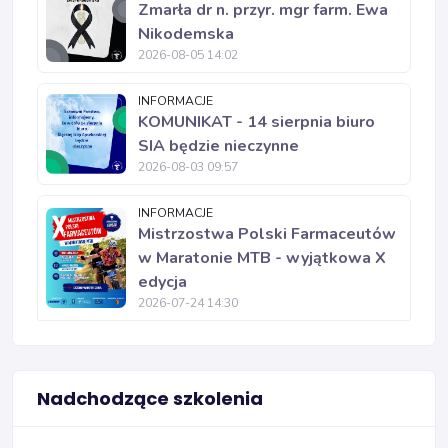
Zmarła dr n. przyr. mgr farm. Ewa
Nikodemska
2026-08-05 14:02
INFORMACJE
KOMUNIKAT - 14 sierpnia biuro
SIA będzie nieczynne
2026-08-03 09:57
INFORMACJE
Mistrzostwa Polski Farmaceutów
w Maratonie MTB - wyjątkowa X
edycja
2026-07-24 14:30
Nadchodzące szkolenia