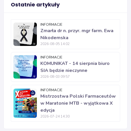
Ostatnie artykuły
INFORMACJE
Zmarła dr n. przyr. mgr farm. Ewa
Nikodemska
2026-08-05 14:02
INFORMACJE
KOMUNIKAT - 14 sierpnia biuro
SIA będzie nieczynne
2026-08-03 09:57
INFORMACJE
Mistrzostwa Polski Farmaceutów
w Maratonie MTB - wyjątkowa X
edycja
2026-07-24 14:30