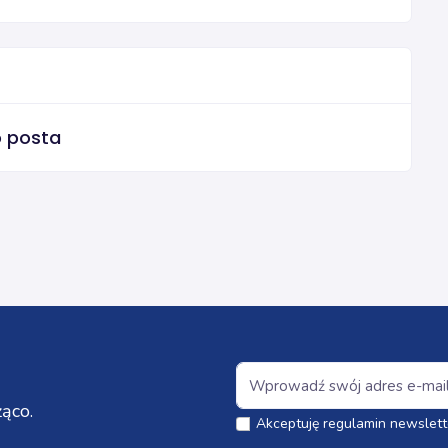
o posta
ąco.
Akceptuję regulamin newslett