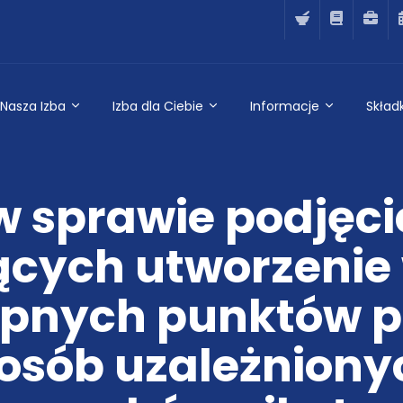
Nasza Izba
Izba dla Ciebie
Informacje
Składk
w sprawie podjęci
ących utworzenie
pnych punktów p
osób uzależnionyc