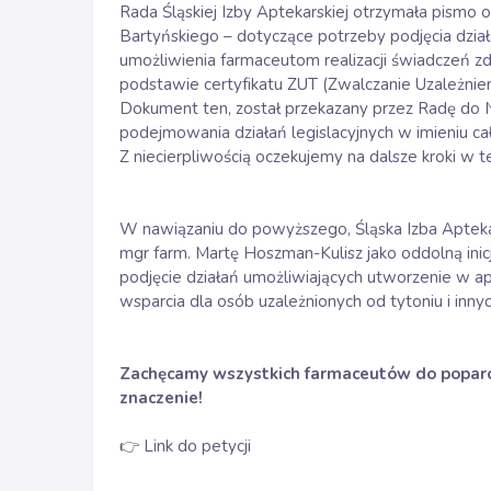
Rada Śląskiej Izby Aptekarskiej otrzymała pismo
Bartyńskiego – dotyczące potrzeby podjęcia działa
umożliwienia farmaceutom realizacji świadczeń zd
podstawie certyfikatu ZUT (Zwalczanie Uzależnien
Dokument ten, został przekazany przez Radę do Na
podejmowania działań legislacyjnych w imieniu c
Z niecierpliwością oczekujemy na dalsze kroki w t
W nawiązaniu do powyższego, Śląska Izba Apteka
mgr farm. Martę Hoszman-Kulisz jako oddolną ini
podjęcie działań umożliwiających utworzenie w 
wsparcia dla osób uzależnionych od tytoniu i in
Zachęcamy wszystkich farmaceutów do poparci
znaczenie!
👉
Link do petycji