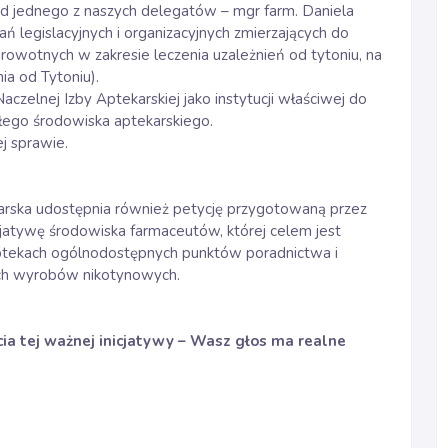
 od jednego z naszych delegatów – mgr farm. Daniela
ń legislacyjnych i organizacyjnych zmierzających do
rowotnych w zakresie leczenia uzależnień od tytoniu, na
ia od Tytoniu).
czelnej Izby Aptekarskiej jako instytucji właściwej do
ałego środowiska aptekarskiego.
ej sprawie.
rska udostępnia również petycję przygotowaną przez
cjatywę środowiska farmaceutów, której celem jest
aptekach ogólnodostępnych punktów poradnictwa i
nych wyrobów nikotynowych.
a tej ważnej inicjatywy – Wasz głos ma realne