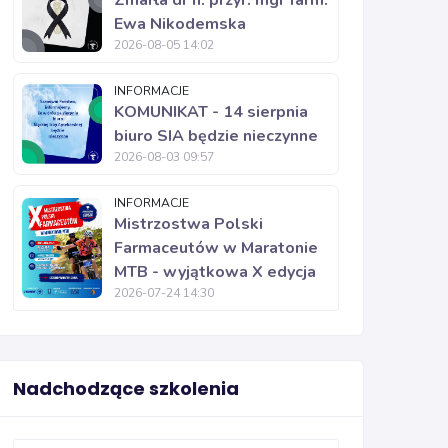
Zmarła dr n. przyr. mgr farm.
Ewa Nikodemska
2026-08-05 14:02
INFORMACJE
KOMUNIKAT - 14 sierpnia
biuro SIA będzie nieczynne
2026-08-03 09:57
INFORMACJE
Mistrzostwa Polski
Farmaceutów w Maratonie
MTB - wyjątkowa X edycja
2026-07-24 14:30
Nadchodzące szkolenia