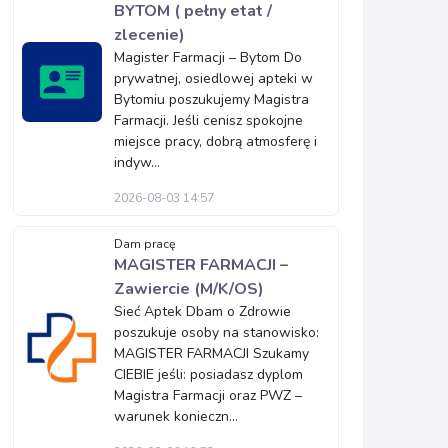
BYTOM ( pełny etat /
zlecenie)
Magister Farmacji – Bytom Do
prywatnej, osiedlowej apteki w
Bytomiu poszukujemy Magistra
Farmacji. Jeśli cenisz spokojne
miejsce pracy, dobrą atmosferę i
indyw...
2026-08-03 14:57
Dam pracę
MAGISTER FARMACJI –
Zawiercie (M/K/OS)
Sieć Aptek Dbam o Zdrowie
poszukuje osoby na stanowisko:
MAGISTER FARMACJI Szukamy
CIEBIE jeśli: posiadasz dyplom
Magistra Farmacji oraz PWZ –
warunek konieczn...