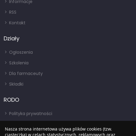
Informacje
RSS
Kontakt
Działy
Ogłoszenia
Szkolenia
Dla farmaceuty
Składki
RODO
Polityka prywatności
Regulamin
Nasza strona internetowa używa plików cookies (tzw.
ciasteczka) w celach statystycznych, reklamowych oraz
RODO