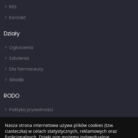
RSS
Kontakt
Działy
Ogłoszenia
Szkolenia
Dla farmaceuty
Składki
RODO
Polityka prywatności
Regulamin
Nasza strona internetowa używa plików cookies (tzw.
ciasteczka) w celach statystycznych, reklamowych oraz
RODO
funkcjonalnych. Dzięki nim możemy indywidualnie