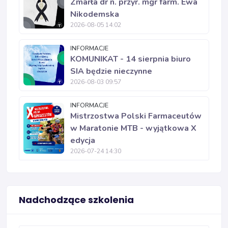
Zmarła dr n. przyr. mgr farm. Ewa
Nikodemska
2026-08-05 14:02
INFORMACJE
KOMUNIKAT - 14 sierpnia biuro
SIA będzie nieczynne
2026-08-03 09:57
INFORMACJE
Mistrzostwa Polski Farmaceutów
w Maratonie MTB - wyjątkowa X
edycja
2026-07-24 14:30
Nadchodzące szkolenia