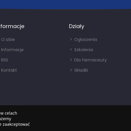
nformacje
Działy
O izbie
Ogłoszenia
Informacje
Szkolenia
RSS
Dla farmaceuty
Kontakt
Składki
 w celach
możemy
że zaakceptować
Copyright © 2022
SIA
. Wszystkie prawa zastrzezone.