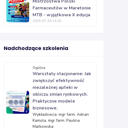
Mistrzostwa Polski
Farmaceutów w Maratonie
MTB - wyjątkowa X edycja
2026-07-24 14:30
Nadchodzące szkolenia
Ogólna
Warsztaty stacjonarne: Jak
zwiększyć efektywność
niezależnej apteki w
obliczu zmian rynkowych.
Praktyczne modele
biznesowe.
Wykładowca: mgr farm. Adrian
Kamola, mgr farm. Paulina
Markowska