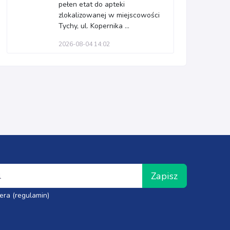
pełen etat do apteki
zlokalizowanej w miejscowości
Tychy, ul. Kopernika ...
2026-08-04 14:02
Zapisz
era (regulamin)