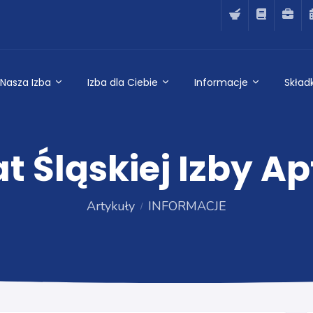
Nasza Izba
Izba dla Ciebie
Informacje
Składk
 Śląskiej Izby Ap
Artykuły
INFORMACJE