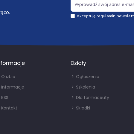
ąco.
Akceptuję regulamin newslett
nformacje
Działy
O izbie
Ogłoszenia
Informacje
Szkolenia
RSS
Dla farmaceuty
Kontakt
Składki