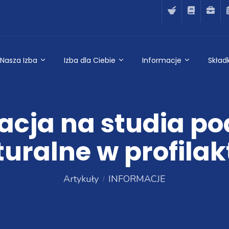
Nasza Izba
Izba dla Ciebie
Informacje
Składk
tacja na studia p
ralne w profilakt
Artykuły
INFORMACJE