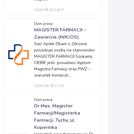
2026-08-03 14:57
Dam pracę
MAGISTER FARMACJI –
Zawiercie (M/K/OS)
Sieć Aptek Dbam o Zdrowie
poszukuje osoby na stanowisko:
MAGISTER FARMACJI Szukamy
CIEBIE jeśli: posiadasz dyplom
Magistra Farmacji oraz PWZ –
warunek konieczn...
2026-08-06 13:53
Dam pracę
Dr.Max, Magister
Farmacji/Magisterka
Farmacji, Tychy, ul.
Kopernika