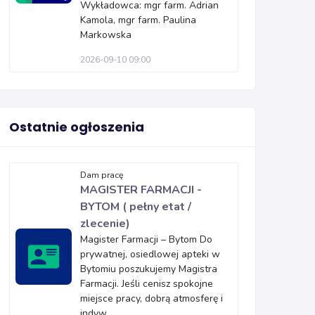
Wykładowca: mgr farm. Adrian
Kamola, mgr farm. Paulina
Markowska
2026-09-10 09:00
Ostatnie ogłoszenia
Dam pracę
MAGISTER FARMACJI -
BYTOM ( pełny etat /
zlecenie)
Magister Farmacji – Bytom Do
prywatnej, osiedlowej apteki w
Bytomiu poszukujemy Magistra
Farmacji. Jeśli cenisz spokojne
miejsce pracy, dobrą atmosferę i
indyw...