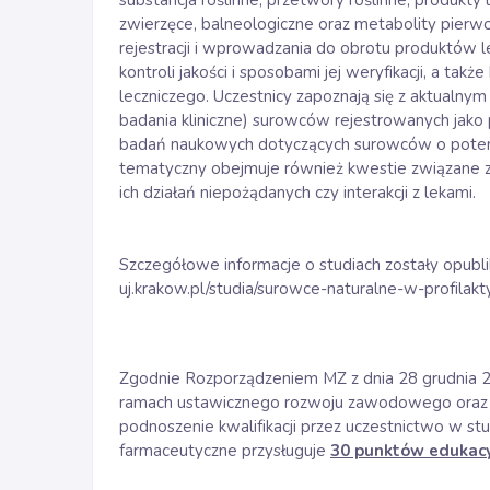
substancja roślinne, przetwory roślinne, produkty
zwierzęce, balneologiczne oraz metabolity pierwo
rejestracji i wprowadzania do obrotu produktów l
kontroli jakości i sposobami jej weryfikacji, a t
leczniczego. Uczestnicy zapoznają się z aktualn
badania kliniczne) surowców rejestrowanych jako 
badań naukowych dotyczących surowców o potencja
tematyczny obejmuje również kwestie związane
ich działań niepożądanych czy interakcji z lekami.
Szczegółowe informacje o studiach zostały opubl
uj.krakow.pl/studia/surowce-naturalne-w-profilakty
Zgodnie Rozporządzeniem MZ z dnia 28 grudnia 
ramach ustawicznego rozwoju zawodowego oraz 
podnoszenie kwalifikacji przez uczestnictwo w s
farmaceutyczne przysługuje
30 punktów edukacyj