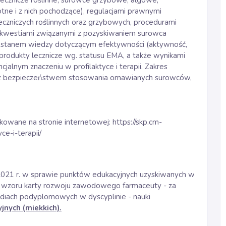
 lecznicze roślinne, surowce grzybowe, algowe,
tne i z nich pochodzące), regulacjami prawnymi
eczniczych roślinnych oraz grzybowych, procedurami
akże kwestiami związanymi z pozyskiwaniem surowca
ym stanem wiedzy dotyczącym efektywności (aktywność,
produkty lecznicze wg. statusu EMA, a także wynikami
lnym znaczeniu w profilaktyce i terapii. Zakres
 z bezpieczeństwem stosowania omawianych surowców,
ikowane na stronie internetowej:
https://skp.cm-
ce-i-terapii/
2021 r. w sprawie punktów edukacyjnych uzyskiwanych w
wzoru karty rozwoju zawodowego farmaceuty - za
tudiach podyplomowych w dyscyplinie - nauki
nych (miekkich).