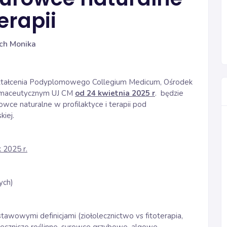
erapii
ch Monika
ształcenia Podyplomowego Collegium Medicum, Ośrodek
armaceutycznym UJ CM
od 24 kwietnia 2025 r
. będzie
ce naturalne w profilaktyce i terapii pod
iej.
k 2025 r.
ych)
tawowymi definicjami (ziołolecznictwo vs fitoterapia,