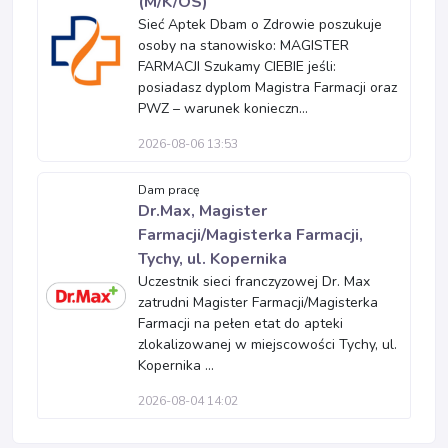
(M/K/OS)
Sieć Aptek Dbam o Zdrowie poszukuje
osoby na stanowisko: MAGISTER
FARMACJI Szukamy CIEBIE jeśli:
posiadasz dyplom Magistra Farmacji oraz
PWZ – warunek konieczn...
2026-08-06 13:53
Dam pracę
Dr.Max, Magister
Farmacji/Magisterka Farmacji,
Tychy, ul. Kopernika
Uczestnik sieci franczyzowej Dr. Max
zatrudni Magister Farmacji/Magisterka
Farmacji na pełen etat do apteki
zlokalizowanej w miejscowości Tychy, ul.
Kopernika ...
2026-08-04 14:02