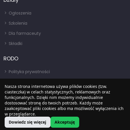
Ogłoszenia
Szkolenia
Dla farmaceuty
Składki
RODO
Polityka prywatności
Regulamin
Nasza strona internetowa używa plików cookies (tzw.
ciasteczka) w celach statystycznych, reklamowych oraz
RODO
funkcjonalnych. Dzięki nim możemy indywidualnie
BIP
dostosować stronę do twoich potrzeb. Każdy może
zaakceptować pliki cookies albo ma możliwość wyłączenia ich
w przeglądarce.
Dowiedz się więcej
Akceptuję
Copyright © 2022
SIA
. Wszystkie prawa zastrzezone.