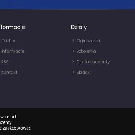
nformacje
Działy
O izbie
Ogłoszenia
Informacje
Szkolenia
RSS
Dla farmaceuty
Kontakt
Składki
 w celach
możemy
że zaakceptować
Copyright © 2022
SIA
. Wszystkie prawa zastrzezone.