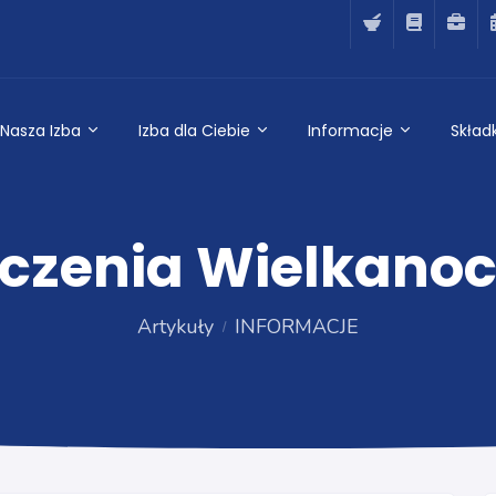
Nasza Izba
Izba dla Ciebie
Informacje
Składk
czenia Wielkano
Artykuły
INFORMACJE