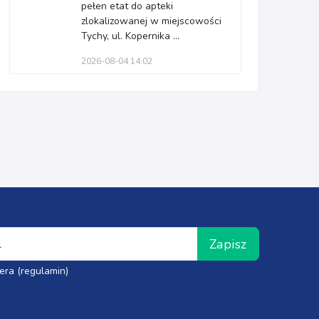
pełen etat do apteki
zlokalizowanej w miejscowości
Tychy, ul. Kopernika ...
2026-08-04 14:02
Zapisz
era (regulamin)