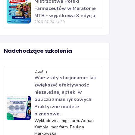
Mistrzostwa Polski
Farmaceutów w Maratonie
MTB - wyjątkowa X edycja
2026-07-24 14:30
Nadchodzące szkolenia
Ogólna
Warsztaty stacjonarne: Jak
zwiększyć efektywność
niezależnej apteki w
obliczu zmian rynkowych.
Praktyczne modele
biznesowe.
Wykładowca: mgr farm. Adrian
Kamola, mgr farm. Paulina
Markowska