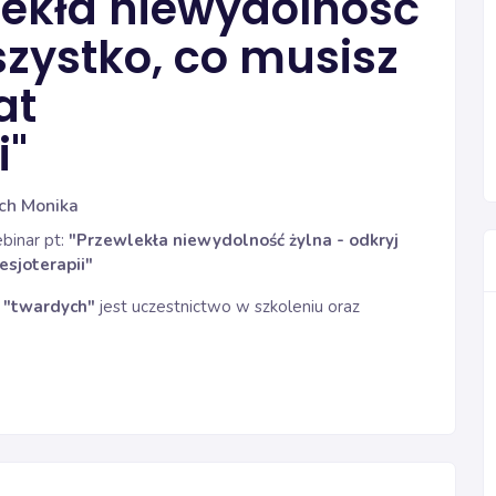
lekła niewydolność
szystko, co musisz
at
i"
ch Monika
binar pt:
"Przewlekła niewydolność żylna - odkryj
sjoterapii"
 "twardych"
jest uczestnictwo w szkoleniu oraz