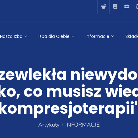
Nasza Izba
Izba dla Ciebie
Informacje
Składk
zewlekła niewydo
ko, co musisz wie
kompresjoterapii
Artykuły
INFORMACJE