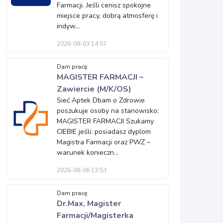
Farmacji. Jeśli cenisz spokojne
miejsce pracy, dobrą atmosferę i
indyw...
2026-08-03 14:57
Dam pracę
MAGISTER FARMACJI –
Zawiercie (M/K/OS)
Sieć Aptek Dbam o Zdrowie
poszukuje osoby na stanowisko:
MAGISTER FARMACJI Szukamy
CIEBIE jeśli: posiadasz dyplom
Magistra Farmacji oraz PWZ –
warunek konieczn...
2026-08-06 13:53
Dam pracę
Dr.Max, Magister
Farmacji/Magisterka