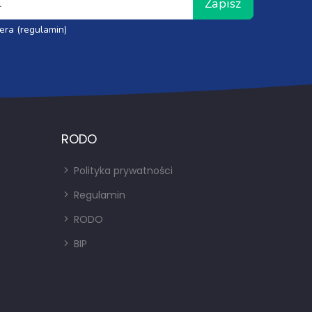
Zapisz
era (regulamin)
RODO
Polityka prywatności
Regulamin
RODO
BIP