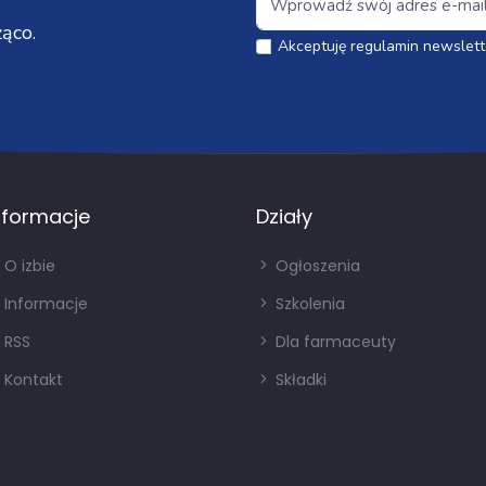
ąco.
Akceptuję regulamin newslett
nformacje
Działy
O izbie
Ogłoszenia
Informacje
Szkolenia
RSS
Dla farmaceuty
Kontakt
Składki