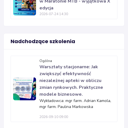
w Maratonie MTB - wyjątkowa X
edycja
2026-07-24 14:30
Nadchodzące szkolenia
Ogólna
Warsztaty stacjonarne: Jak
zwiększyć efektywność
niezależnej apteki w obliczu
zmian rynkowych. Praktyczne
modele biznesowe.
Wykładowca: mgr farm. Adrian Kamola,
mgr farm. Paulina Markowska
2026-09-10 09:00