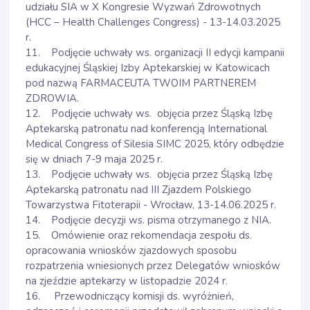
udziału SIA w X Kongresie Wyzwań Zdrowotnych
(HCC – Health Challenges Congress) - 13-14.03.2025
r.
11. Podjęcie uchwały ws. organizacji II edycji kampanii
edukacyjnej Śląskiej Izby Aptekarskiej w Katowicach
pod nazwą FARMACEUTA TWOIM PARTNEREM
ZDROWIA.
12. Podjęcie uchwały ws. objęcia przez Śląską Izbę
Aptekarską patronatu nad konferencją International
Medical Congress of Silesia SIMC 2025, który odbędzie
się w dniach 7-9 maja 2025 r.
13. Podjęcie uchwały ws. objęcia przez Śląską Izbę
Aptekarską patronatu nad III Zjazdem Polskiego
Towarzystwa Fitoterapii - Wrocław, 13-14.06.2025 r.
14. Podjęcie decyzji ws. pisma otrzymanego z NIA.
15. Omówienie oraz rekomendacja zespołu ds.
opracowania wniosków zjazdowych sposobu
rozpatrzenia wniesionych przez Delegatów wniosków
na zjeździe aptekarzy w listopadzie 2024 r.
16. Przewodniczący komisji ds. wyróżnień,