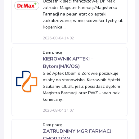
Uczestnik sieci franczyzowej Dr. Max
zatrudni Magister Farmacji/Magisterka
Farmacji na pełen etat do apteki
zlokalizowanej w miejscowości Tychy, ul.
Kopernika ...
2026-08-04 14:02
Dam pracę
KIEROWNIK APTEKI –
Bytom(M/K/OS)
Sieć Aptek Dbam o Zdrowie poszukuje
osoby na stanowisko: Kierownik Apteki
Szukamy CIEBIE jeśli: posiadasz dyplom
Magistra Farmacji oraz PWZ – warunek
konieczny...
2026-08-04 14:07
Dam pracę
ZATRUDNIMY MGR FARMACJI
CHORZÓW