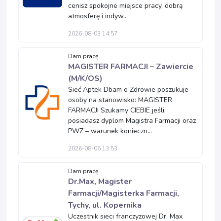
cenisz spokojne miejsce pracy, dobrą
atmosferę i indyw...
2026-08-03 14:57
Dam pracę
MAGISTER FARMACJI – Zawiercie
(M/K/OS)
Sieć Aptek Dbam o Zdrowie poszukuje
osoby na stanowisko: MAGISTER
FARMACJI Szukamy CIEBIE jeśli:
posiadasz dyplom Magistra Farmacji oraz
PWZ – warunek konieczn...
2026-08-06 13:53
Dam pracę
Dr.Max, Magister
Farmacji/Magisterka Farmacji,
Tychy, ul. Kopernika
Uczestnik sieci franczyzowej Dr. Max