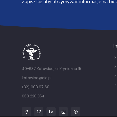
Zapisz się aby otrzymywać informacje na bież
I
40-637 Katowice, ul Kryniczna 15
katowice@oia.pl
(32) 608 97 60
668 220 354