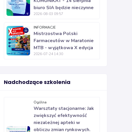
KOMUNIKAT - 14 sierpnia
biuro SIA będzie nieczynne
2026-08-03 09:57
INFORMACJE
Mistrzostwa Polski
Farmaceutów w Maratonie
MTB - wyjątkowa X edycja
2026-07-24 14:30
Nadchodzące szkolenia
Ogólna
Warsztaty stacjonarne: Jak
zwiększyć efektywność
niezależnej apteki w
obliczu zmian rynkowych.