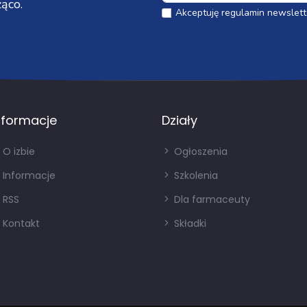
ąco.
Akceptuję regulamin newslett
nformacje
Działy
O izbie
Ogłoszenia
Informacje
Szkolenia
RSS
Dla farmaceuty
Kontakt
Składki