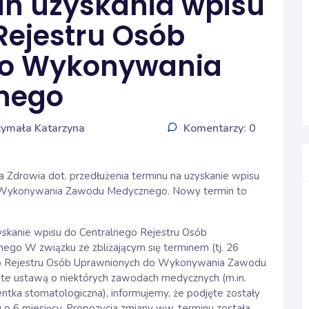
n uzyskania wpisu
Rejestru Osób
do Wykonywania
nego
zymała Katarzyna
Komentarzy: 0
a Zdrowia dot. przedłużenia terminu na uzyskanie wpisu
o Wykonywania Zawodu Medycznego. Nowy termin to
yskanie wpisu do Centralnego Rejestru Osób
 W związku ze zbliżającym się terminem (tj. 26
ego Rejestru Osób Uprawnionych do Wykonywania Zawodu
e ustawą o niektórych zawodach medycznych (m.in.
ntka stomatologiczna), informujemy, że podjęte zostały
u o 6 miesięcy. Propozycja zmiany ww. terminu została