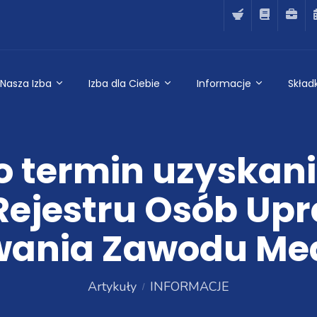
Nasza Izba
Izba dla Ciebie
Informacje
Składk
 termin uzyskani
Rejestru Osób Up
ania Zawodu Me
Artykuły
INFORMACJE