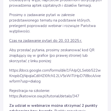
chcielibyśmy wyjść naprzeciw problemom dotyczących
prowadzenia aptek szpitalnych i działów farmacji.
Prosimy o zadawanie pytań w zakresie
przedstawionego tematu na podstawie których,
prelegent poprowadzi webinar i rozwiąże Państwa
wątpliwości.
Czas na zadawanie pytań do 20. 03 2025 r.
Aby przesłać pytania, prosimy zeskanować kod QR
znajdujący się w grafice (po prawej stronie) lub
skorzystać z linku poniżej:
https://docs.google.com/forms/d/e/1FAIpQLSebb522w
KnqsbDjNpqlaCdlMZI0fcN12LV5sWiTlHpD7l8bcA/vie
wform?usp=dialog
Rejestracja na szkolenie:
https://katowice.oia.pl/tutorial/details/347
Za udział w webinarze można otrzymać 2 punkty