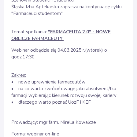
Szanowni Studenci i Studentki,
Śląska Izba Aptekarska zaprasza na kontynuację cyklu
"Farmaceuci studentom".
Temat spotkania:
"FARMACEUTA 2.0" - NOWE
OBLICZE FARMACEUTY.
Webinar odbędzie się 04.03.2025 r.(wtorek) o
godz.17:30.
Zakres:
• nowe uprawnienia farmaceutów
• na co warto zwrócić uwagę jako absolwent/tka
farmacji wybierając kierunek rozwoju swojej kariery
• dlaczego warto poznać UozF i KEF
Prowadzący: mgr farm. Mirella Kowalcze
Forma: webinar on-line