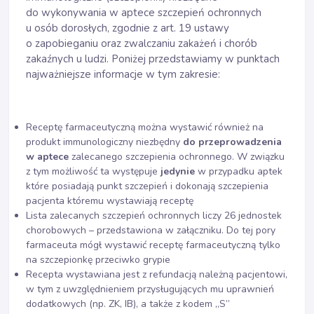
do wykonywania w aptece szczepień ochronnych
u osób dorosłych, zgodnie z art. 19 ustawy
o zapobieganiu oraz zwalczaniu zakażeń i chorób
zakaźnych u ludzi. Poniżej przedstawiamy w punktach
najważniejsze informacje w tym zakresie:
Receptę farmaceutyczną można wystawić również na
produkt immunologiczny niezbędny
do przeprowadzenia
w aptece
zalecanego szczepienia ochronnego. W związku
z tym możliwość ta występuje
jedynie
w przypadku aptek
które posiadają punkt szczepień i dokonają szczepienia
pacjenta któremu wystawiają receptę
Lista zalecanych szczepień ochronnych liczy 26 jednostek
chorobowych – przedstawiona w załączniku. Do tej pory
farmaceuta mógł wystawić receptę farmaceutyczną tylko
na szczepionkę przeciwko grypie
Recepta wystawiana jest z refundacją należną pacjentowi,
w tym z uwzględnieniem przysługujących mu uprawnień
dodatkowych (np. ZK, IB), a także z kodem „S”