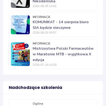
Nikodemska
2026-08-05 14:02
INFORMACJE
KOMUNIKAT - 14 sierpnia biuro
SIA będzie nieczynne
2026-08-03 09:57
INFORMACJE
Mistrzostwa Polski Farmaceutów
w Maratonie MTB - wyjątkowa X
edycja
2026-07-24 14:30
Nadchodzące szkolenia
Ogólna