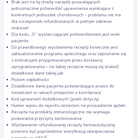
Brak jest na tą chwilę narzędzi pozwalających
jednoznacznie potwierdzić uprawnienia wynikające z
konkretnych jednostek chorobowych – problemu nie ma
dla szczepionek refundowanych w pełnym zakresie
wskazań
Dla kodu „S” wystarczającym potwierdzeniem jest wiek
pacjenta
Do prawidłowego wystawienia recepty konieczne jest
zaktualizowanie programu aptecznego oraz zapoznanie się
z instrukcjami przygotowanymi przez dostawcę
oprogramowania – na takiej recepcie muszą się znaleźć
dodatkowe dane takiej jak:
Poziom odpłatności
Dodatkowe dane pacjenta potwierdzające prawo do
świadczeń w ramach przepisów o koordynacji
Kod uprawnień dodatkowych (jeżeli dotyczy)
Numer wpisu do rejestru zezwoleń na prowadzenie apteki
Recepta na produkty immunologiczne nie wymaga
podawania przyczyny zastosowania
Wystawienie refundowanej recepty farmaceutycznej
powinno być poprzedzone weryfikacją ubezpieczenia
pacjenta w eWUŚ