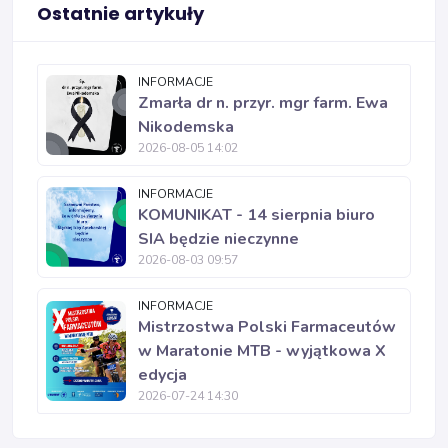
Ostatnie artykuły
INFORMACJE
Zmarła dr n. przyr. mgr farm. Ewa
Nikodemska
2026-08-05 14:02
INFORMACJE
KOMUNIKAT - 14 sierpnia biuro
SIA będzie nieczynne
2026-08-03 09:57
INFORMACJE
Mistrzostwa Polski Farmaceutów
w Maratonie MTB - wyjątkowa X
edycja
2026-07-24 14:30