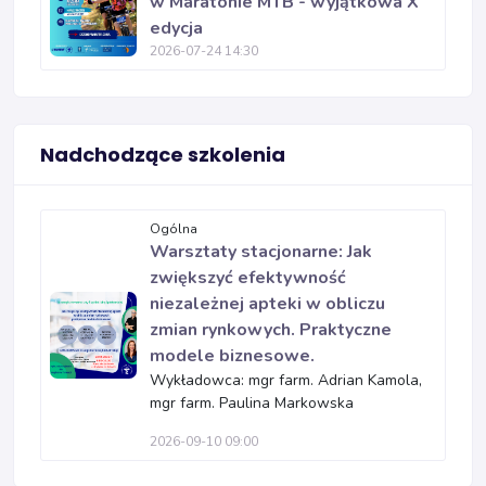
w Maratonie MTB - wyjątkowa X
edycja
2026-07-24 14:30
Nadchodzące szkolenia
Ogólna
Warsztaty stacjonarne: Jak
zwiększyć efektywność
niezależnej apteki w obliczu
zmian rynkowych. Praktyczne
modele biznesowe.
Wykładowca: mgr farm. Adrian Kamola,
mgr farm. Paulina Markowska
2026-09-10 09:00