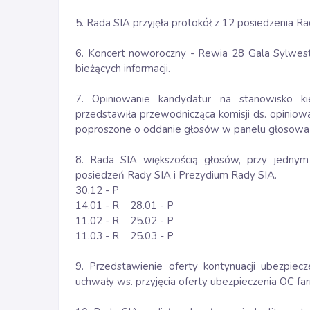
5. Rada SIA przyjęła protokół z 12 posiedzenia Ra
6. Koncert noworoczny - Rewia 28 Gala Sylwes
bieżących informacji.
7. Opiniowanie kandydatur na stanowisko ki
przedstawiła przewodnicząca komisji ds. opiniow
poproszone o oddanie głosów w panelu głosowa
8. Rada SIA większością głosów, przy jednym 
posiedzeń Rady SIA i Prezydium Rady SIA.
30.12 - P
14.01 - R 28.01 - P
11.02 - R 25.02 - P
11.03 - R 25.03 - P
9. Przedstawienie oferty kontynuacji ubezpie
uchwały ws. przyjęcia oferty ubezpieczenia OC f