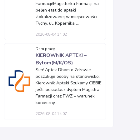
Farmacji/Magisterka Farmacji na
pełen etat do apteki
zlokalizowanej w miejscowości
Tychy, ul. Kopernika ...
2026-08-04 14:02
Dam pracę
KIEROWNIK APTEKI –
Bytom(M/K/OS)
Sieć Aptek Dbam o Zdrowie
poszukuje osoby na stanowisko:
Kierownik Apteki Szukamy CIEBIE
jeśli: posiadasz dyplom Magistra
Farmacji oraz PWZ – warunek
konieczny...
2026-08-04 14:07