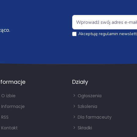
ąco.
Akceptuję regulamin newslett
nformacje
Działy
O izbie
Ogłoszenia
Informacje
Szkolenia
RSS
Dla farmaceuty
Kontakt
Składki