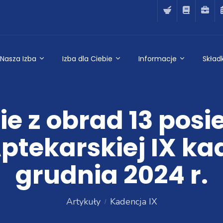
Nasza Izba
Izba dla Ciebie
Informacje
Składk
e z obrad 13 posi
Aptekarskiej IX ka
grudnia 2024 r.
Artykuły
Kadencja IX