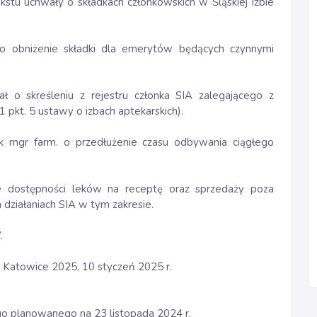
kstu uchwały o składkach członkowskich w Śląskiej Izbie
o obniżenie składki dla emerytów będących czynnymi
 o skreśleniu z rejestru członka SIA zalegającego z
1 pkt. 5 ustawy o izbach aptekarskich).
k mgr farm. o przedłużenie czasu odbywania ciągłego
e dostępności leków na receptę oraz sprzedaży poza
h działaniach SIA w tym zakresie.
”.
 Katowice 2025, 10 styczeń 2025 r.
 planowanego na 23 listopada 2024 r.