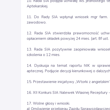
10. Rada SIA podjęła uchwałę ws. jednolitego te
Aptekarskiej.
11. Do Rady SIA wpłynął wniosek mgr farm. 
zawodowo.
12. Rada SIA stwierdziła prawomocność uchwał
opłaceniem składek powyżej 24 mies. (art. 8f ust. 
13. Rada SIA pozytywnie zaopiniowała wniose
szkolenia o 12 mies.
14. Dyskusja na temat raportu NIK w sprawi
aptecznej. Podjęcie decyzji kierunkowej o dalszyc
15. Przestawienie inicjatywy „Wtorki z angielskim
16. XII Konkurs SIA Nalewek Własnej Receptury -
17. Wolne głosy i wnioski.
a) Omówienie przebiegu Zjazdu Sprawozdawczego