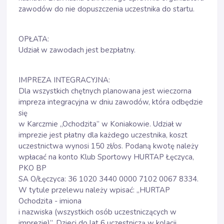
zawodów do nie dopuszczenia uczestnika do startu.
OPŁATA:
Udział w zawodach jest bezpłatny.
IMPREZA INTEGRACYJNA:
Dla wszystkich chętnych planowana jest wieczorna
impreza integracyjna w dniu zawodów, która odbędzie
się
w Karczmie „Ochodzita” w Koniakowie. Udział w
imprezie jest płatny dla każdego uczestnika, koszt
uczestnictwa wynosi 150 zł/os. Podaną kwotę należy
wpłacać na konto Klub Sportowy HURTAP Łęczyca,
PKO BP
SA O/Łęczyca: 36 1020 3440 0000 7102 0067 8334.
W tytule przelewu należy wpisać: „HURTAP
Ochodzita - imiona
i nazwiska (wszystkich osób uczestniczących w
imprezie)”. Dzieci do lat 6 uczestniczą w kolacji