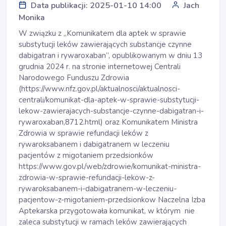
Data publikacji: 2025-01-10 14:00
Jach
Monika
W związku z „Komunikatem dla aptek w sprawie
substytucji leków zawierających substancje czynne
dabigatran i rywaroxaban”, opublikowanym w dniu 13
grudnia 2024 r. na stronie internetowej Centrali
Narodowego Funduszu Zdrowia
(
https://www.nfz.gov.pl/aktualnosci/aktualnosci-
centrali/komunikat-dla-aptek-w-sprawie-substytucji-
lekow-zawierajacych-substancje-czynne-dabigatran-i-
rywaroxaban,8712.html
) oraz Komunikatem Ministra
Zdrowia w sprawie refundacji leków z
rywaroksabanem i dabigatranem w leczeniu
pacjentów z migotaniem przedsionków
https://www.gov.pl/web/zdrowie/komunikat-ministra-
zdrowia-w-sprawie-refundacji-lekow-z-
rywaroksabanem-i-dabigatranem-w-leczeniu-
pacjentow-z-migotaniem-przedsionkow
Naczelna Izba
Aptekarska przygotowała komunikat, w którym nie
zaleca substytucji w ramach leków zawierających