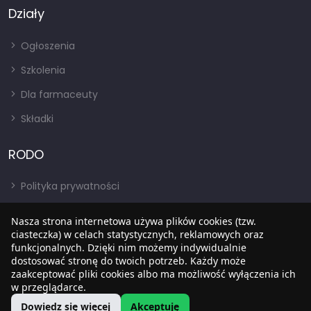
Działy
Ogłoszenia
Szkolenia
Dla farmaceuty
Składki
RODO
Polityka prywatności
Regulamin
Nasza strona internetowa używa plików cookies (tzw.
ciasteczka) w celach statystycznych, reklamowych oraz
RODO
funkcjonalnych. Dzięki nim możemy indywidualnie
BIP
dostosować stronę do twoich potrzeb. Każdy może
zaakceptować pliki cookies albo ma możliwość wyłączenia ich
w przeglądarce.
Dowiedz się więcej
Akceptuję
Copyright © 2022
SIA
. Wszystkie prawa zastrzezone.