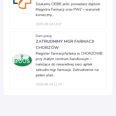
Szukamy CIEBIE jeśli: posiadasz dyplom
Magistra Farmacji oraz PWZ – warunek
konieczny...
2026-08-04 14:07
Dam pracę
ZATRUDNIMY MGR FARMACJI
CHORZÓW
Magister farmacjiApteka w CHORZOWIE
przy małym centrum handlowym –
należąca do niewielkiej sieci aptek
zatrudni mgr farmacjii. Zatrudnienie na
pełen etat...
2026-08-04 11:15