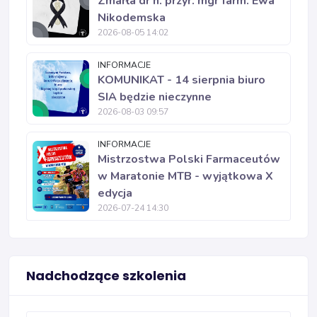
Zmarła dr n. przyr. mgr farm. Ewa
Nikodemska
2026-08-05 14:02
INFORMACJE
KOMUNIKAT - 14 sierpnia biuro
SIA będzie nieczynne
2026-08-03 09:57
INFORMACJE
Mistrzostwa Polski Farmaceutów
w Maratonie MTB - wyjątkowa X
edycja
2026-07-24 14:30
Nadchodzące szkolenia