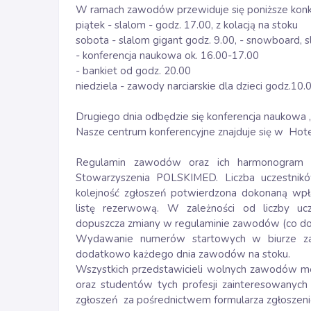
W ramach zawodów przewiduje się poniższe konkur
piątek - slalom - godz. 17.00, z kolacją na stoku
sobota - slalom gigant godz. 9.00, - snowboard, 
- konferencja naukowa ok. 16.00-17.00
- bankiet od godz. 20.00
niedziela - zawody narciarskie dla dzieci godz.10.0
Drugiego dnia odbędzie się konferencja naukowa 
Nasze centrum konferencyjne znajduje się w Hot
Regulamin zawodów oraz ich harmonogram u
Stowarzyszenia POLSKIMED. Liczba uczestnik
kolejność zgłoszeń potwierdzona dokonaną wpła
listę rezerwową. W zależności od liczby uc
dopuszcza zmiany w regulaminie zawodów (co do k
Wydawanie numerów startowych w biurze z
dodatkowo każdego dnia zawodów na stoku.
Wszystkich przedstawicieli wolnych zawodów me
oraz studentów tych profesji zainteresowany
zgłoszeń za pośrednictwem formularza zgłoszeni