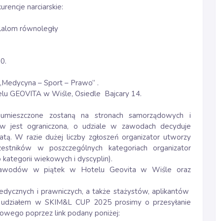
encje narciarskie:
slalom równoległy
0.
„Medycyna – Sport – Prawo” .
elu GEOVITA w Wiśle, Osiedle Bajcary 14.
mieszczone zostaną na stronach samorządowych i
ów jest ograniczona, o udziale w zawodach decyduje
tą. W razie dużej liczby zgłoszeń organizator utworzy
zestników w poszczególnych kategoriach organizator
ategorii wiekowych i dyscyplin).
awodów w piątek w Hotelu Geovita w Wiśle oraz
dycznych i prawniczych, a także stażystów, aplikantów
ch udziałem w SKIM&L CUP 2025 prosimy o przesyłanie
owego poprzez link podany poniżej: