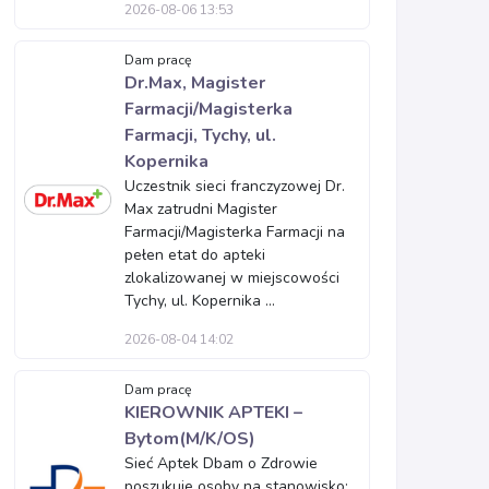
2026-08-06 13:53
Dam pracę
Dr.Max, Magister
Farmacji/Magisterka
Farmacji, Tychy, ul.
Kopernika
Uczestnik sieci franczyzowej Dr.
Max zatrudni Magister
Farmacji/Magisterka Farmacji na
pełen etat do apteki
zlokalizowanej w miejscowości
Tychy, ul. Kopernika ...
2026-08-04 14:02
Dam pracę
KIEROWNIK APTEKI –
Bytom(M/K/OS)
Sieć Aptek Dbam o Zdrowie
poszukuje osoby na stanowisko: