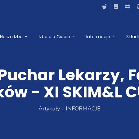
Nasza Izba
Izba dla Ciebie
Informacje
Składk
 Puchar Lekarzy,
ków - XI SKIM&L C
Artykuły
INFORMACJE