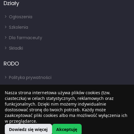
Działy
Ogłoszenia
Szkolenia
Dla farmaceuty
Składki
RODO
Polityka prywatności
Regulamin
Nasza strona internetowa używa plików cookies (tzw.
RODO
ciasteczka) w celach statystycznych, reklamowych oraz
funkcjonalnych. Dzięki nim możemy indywidualnie
BIP
dostosować stronę do twoich potrzeb. Każdy może
zaakceptować pliki cookies albo ma możliwość wyłączenia ich
w przeglądarce.
Dowiedz się więcej
Akceptuję
Copyright © 2022
SIA
. Wszystkie prawa zastrzezone.