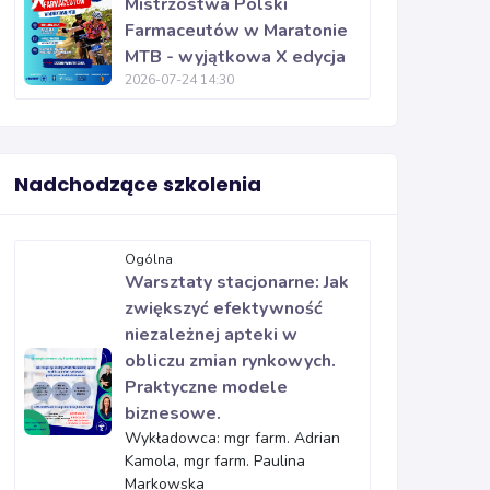
Mistrzostwa Polski
Farmaceutów w Maratonie
MTB - wyjątkowa X edycja
2026-07-24 14:30
Nadchodzące szkolenia
Ogólna
Warsztaty stacjonarne: Jak
zwiększyć efektywność
niezależnej apteki w
obliczu zmian rynkowych.
Praktyczne modele
biznesowe.
Wykładowca: mgr farm. Adrian
Kamola, mgr farm. Paulina
Markowska