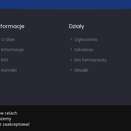
nformacje
Działy
O izbie
Ogłoszenia
Informacje
Szkolenia
RSS
Dla farmaceuty
Kontakt
Składki
 w celach
możemy
że zaakceptować
Copyright © 2022
SIA
. Wszystkie prawa zastrzezone.