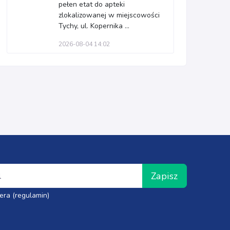
pełen etat do apteki
zlokalizowanej w miejscowości
Tychy, ul. Kopernika ...
2026-08-04 14:02
Zapisz
era (regulamin)