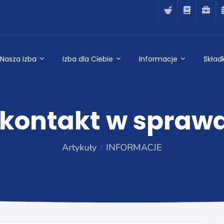
Nasza Izba
Izba dla Ciebie
Informacje
Składk
kontakt w spraw
Artykuły
INFORMACJE