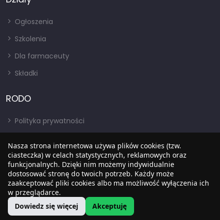
Ogłoszenia
Szkolenia
Dla farmaceuty
Składki
RODO
Polityka prywatności
Regulamin
Nasza strona internetowa używa plików cookies (tzw.
ciasteczka) w celach statystycznych, reklamowych oraz
RODO
funkcjonalnych. Dzięki nim możemy indywidualnie
BIP
dostosować stronę do twoich potrzeb. Każdy może
zaakceptować pliki cookies albo ma możliwość wyłączenia ich
w przeglądarce.
Dowiedz się więcej
Akceptuję
Copyright © 2022
SIA
. Wszystkie prawa zastrzezone.