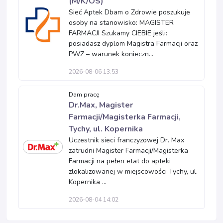
(M/K/OS)
Sieć Aptek Dbam o Zdrowie poszukuje
osoby na stanowisko: MAGISTER
FARMACJI Szukamy CIEBIE jeśli:
posiadasz dyplom Magistra Farmacji oraz
PWZ – warunek konieczn...
2026-08-06 13:53
Dam pracę
Dr.Max, Magister
Farmacji/Magisterka Farmacji,
Tychy, ul. Kopernika
Uczestnik sieci franczyzowej Dr. Max
zatrudni Magister Farmacji/Magisterka
Farmacji na pełen etat do apteki
zlokalizowanej w miejscowości Tychy, ul.
Kopernika ...
2026-08-04 14:02