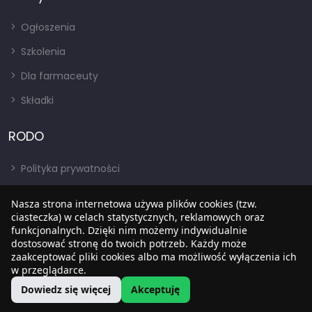
Ogłoszenia
Szkolenia
Dla farmaceuty
Składki
RODO
Polityka prywatności
Regulamin
Nasza strona internetowa używa plików cookies (tzw.
RODO
ciasteczka) w celach statystycznych, reklamowych oraz
funkcjonalnych. Dzięki nim możemy indywidualnie
BIP
dostosować stronę do twoich potrzeb. Każdy może
zaakceptować pliki cookies albo ma możliwość wyłączenia ich
w przeglądarce.
Dowiedz się więcej
Akceptuję
Copyright © 2022
SIA
. Wszystkie prawa zastrzezone.