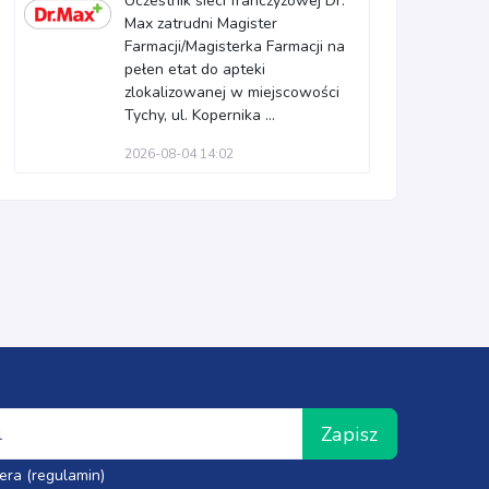
Uczestnik sieci franczyzowej Dr.
Max zatrudni Magister
Farmacji/Magisterka Farmacji na
pełen etat do apteki
zlokalizowanej w miejscowości
Tychy, ul. Kopernika ...
2026-08-04 14:02
Zapisz
era (regulamin)