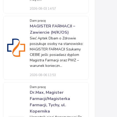
2026-08-03 14:57
Dam pracę
MAGISTER FARMACJI –
Zawiercie (M/K/OS)
Sieć Aptek Dbam o Zdrowie
poszukuje osoby na stanowisko:
MAGISTER FARMACJI Szukamy
CIEBIE jeśli: posiadasz dyplom
Magistra Farmacji oraz PWZ –
warunek konieczn...
2026-08-06 13:53
Dam pracę
Dr.Max, Magister
Farmacji/Magisterka
Farmacji, Tychy, ul.
Kopernika