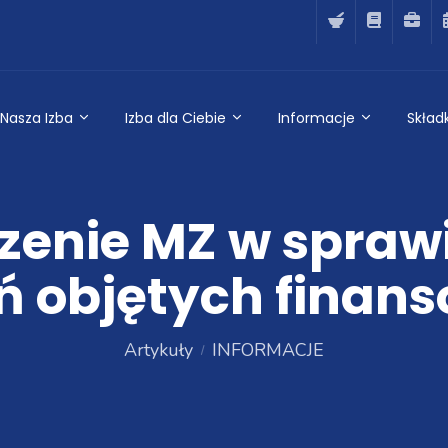
Nasza Izba
Izba dla Ciebie
Informacje
Składk
zenie MZ w spraw
ń objętych fina
Artykuły
INFORMACJE