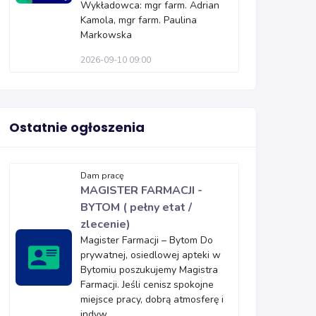
Wykładowca: mgr farm. Adrian
Kamola, mgr farm. Paulina
Markowska
2026-09-10 09:00
Ostatnie ogłoszenia
Dam pracę
MAGISTER FARMACJI -
BYTOM ( pełny etat /
zlecenie)
Magister Farmacji – Bytom Do
prywatnej, osiedlowej apteki w
Bytomiu poszukujemy Magistra
Farmacji. Jeśli cenisz spokojne
miejsce pracy, dobrą atmosferę i
indyw...