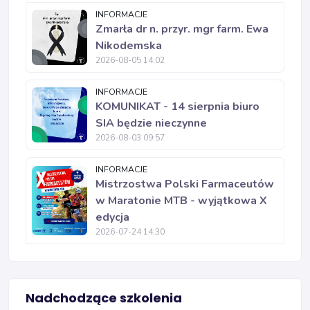
INFORMACJE
Zmarła dr n. przyr. mgr farm. Ewa
Nikodemska
2026-08-05 14:02
INFORMACJE
KOMUNIKAT - 14 sierpnia biuro
SIA będzie nieczynne
2026-08-03 09:57
INFORMACJE
Mistrzostwa Polski Farmaceutów
w Maratonie MTB - wyjątkowa X
edycja
2026-07-24 14:30
Nadchodzące szkolenia