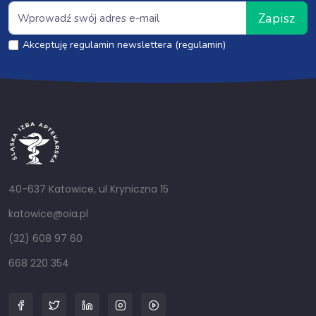
Zapisz
Akceptuję regulamin newslettera (regulamin)
40-637 Katowice, ul Kryniczna 15
katowice@oia.pl
(32) 608 97 60
668 220 354