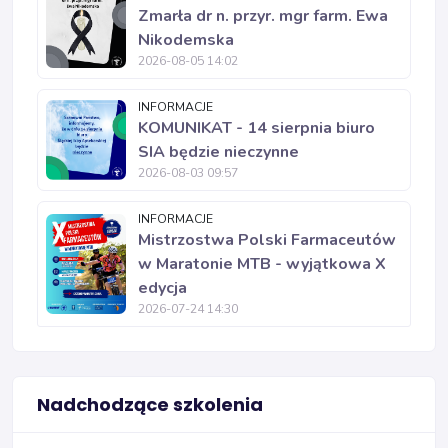
Zmarła dr n. przyr. mgr farm. Ewa
Nikodemska
2026-08-05 14:02
INFORMACJE
KOMUNIKAT - 14 sierpnia biuro
SIA będzie nieczynne
2026-08-03 09:57
INFORMACJE
Mistrzostwa Polski Farmaceutów
w Maratonie MTB - wyjątkowa X
edycja
2026-07-24 14:30
Nadchodzące szkolenia