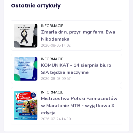
Ostatnie artykuły
INFORMACJE
Zmarła dr n. przyr. mgr farm. Ewa
Nikodemska
2026-08-05 14:02
INFORMACJE
KOMUNIKAT - 14 sierpnia biuro
SIA będzie nieczynne
2026-08-03 09:57
INFORMACJE
Mistrzostwa Polski Farmaceutów
w Maratonie MTB - wyjątkowa X
edycja
2026-07-24 14:30